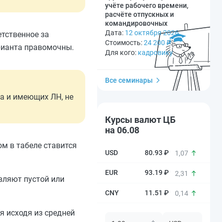
учёте рабочего времени,
расчёте отпускных и
командировочных
Дата:
12 октября 2026
етственное за
Стоимость:
24 200
₽
арианта правомочны.
Для кого:
кадровику
Все семинары
а и имеющих ЛН, не
Курсы валют ЦБ
на 06.08
м в табеле ставится
80.93 ₽
1,07
93.19 ₽
2,31
авляют пустой или
11.51 ₽
0,14
я исходя из средней