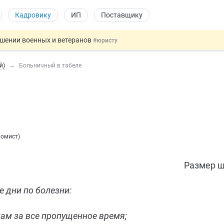
Кадровику
ИП
Поставщику
ошении военных и ветеранов
#юристу
в видеоиграх
#физлицу
й)
Больничный в табеле
ой итоговой аттестацией
#физлицу
 силу сегодня
#юристу
овых и ГПХ-отношений
#кадровику
номист
)
Размер ш
е дни по болезни:
ам за все пропущенное время;