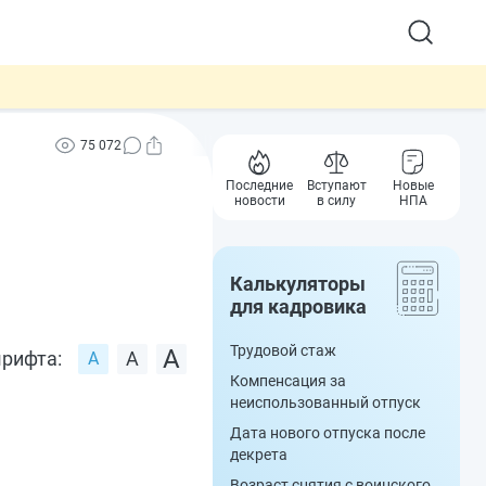
75 072
Последние
Вступают
Новые
новости
в силу
НПА
Калькуляторы
для кадровика
Трудовой стаж
рифта:
Компенсация за
неиспользованный отпуск
Дата нового отпуска после
декрета
Возраст снятия с воинского