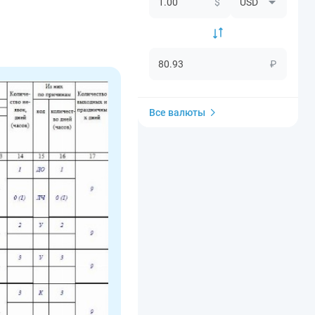
$
₽
Все валюты