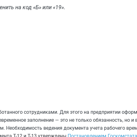
нить на код «Б» или «19».
аботанного сотрудниками. Для этого на предприятии офор
евременное заполнение — это не только обязанность, но и
. Необходимость ведения документа учета рабочего врем
мента Т-12 и Т-13 утверждены
Постановлением Госкомстата 