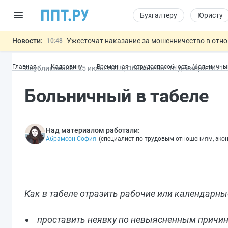
Бухгалтеру
Юристу
Новости:
Ужесточат наказание за мошенничество в отн
10:48
Введут маркировку и идентификацию игроков 
10:00
Главная
Кадровику
Временная нетрудоспособность (больничны
Опубликовано:
15 июн
я
2018
Обновлено:
16 дек
абря
2021
ЕГЭ могут отменить и заменить государственн
09:13
7 августа: важные документы, вступающие в
00:01
Больничный в табеле
Разработают единые критерии труд
11:31
Важно
Над материалом работали:
Абрамсон София
(
специалист по трудовым отношениям, эко
Как в табеле отразить рабочие или календарны
проставить неявку по невыясненным причин