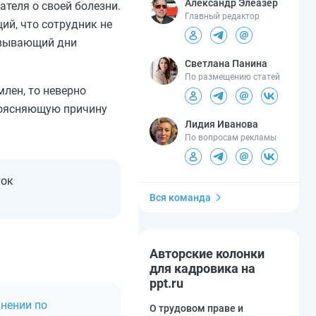
Александр Элеазер
теля о своей болезни.
Главный редактор
ий, что сотрудник не
овывающий дни
Светлана Панина
По размещению статей
млен, то неверно
 поясняющую причину
Лидия Иванова
По вопросам рекламы
ток
Вся команда
Авторские колонки
для кадровика на
ppt.ru
ьнении по
О трудовом праве и