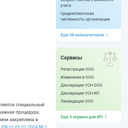
учета
Среднесписочная
численность организации
Еще 58 калькуляторов
Сервисы
Регистрация ООО
Изменения в ООО
Декларация УСН ООО
Декларация УСН ИП
Ликвидация ООО
мляется специальный
 важная процедура,
Еще 4 сервиса для ИП
ени закреплена в
РФ от 05.01.2004 № 1
.