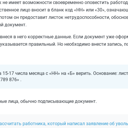
к не имеет возможности своевременно оповестить работода
ственное лицо вносит в бланк код «НН» или «30», означающ
 потом он предоставит листок нетрудоспособности, обосн
ый документ.
, внеся в него корректные данные. Если документ уже офор
 указывается правильный. Но необходимо внести запись,
 15-17 числа месяца с «НН» на «Б» верить. Основание: лис
789 876» .
ные лица, обычно подписывающие документ.
ассчитать работника, который написал заявление об увол