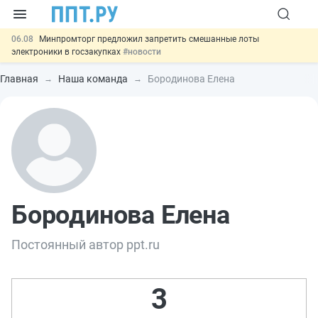
06.08
Минпромторг предложил запретить смешанные лоты
электроники в госзакупках
#новости
06.08
Подписан указ об отмене спецрежима для вкладов физлиц из
недружественных стран
#новости
Главная
Наша команда
Бородинова Елена
06.08
Возврат денег за риелторские услуги при недействительных
сделках: инициатива
#новости
06.08
Важно
Обеспечительный платёж СПОТ могут заменить
банковской гарантией
#новости
00:01
7 августа: важные документы, вступающие в силу сегодня
#новости
Бородинова Елена
Постоянный автор ppt.ru
3