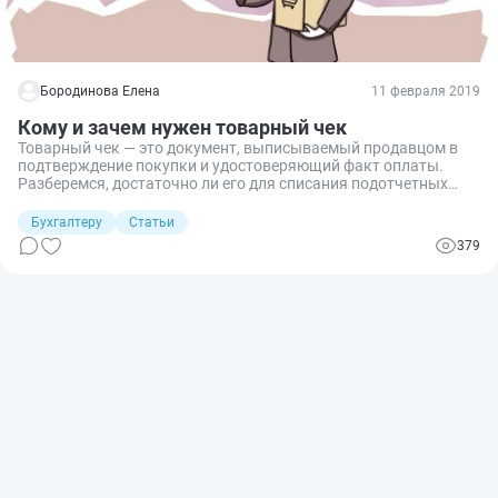
Бородинова Елена
11 февраля 2019
Кому и зачем нужен товарный чек
Товарный чек — это документ, выписываемый продавцом в
подтверждение покупки и удостоверяющий факт оплаты.
Разберемся, достаточно ли его для списания подотчетных
сумм и оприходования товарно-материальных ценностей
(ТМЦ) и как его правильно оформить.
Бухгалтеру
Статьи
379