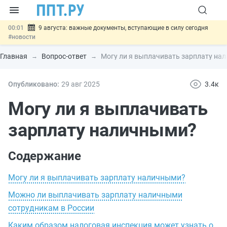
00:01
9 августа: важные документы, вступающие в силу сегодня
#новости
07.08
Подписан закон о блокировке продажи опасных товаров через
«Честный знак»
#новости
Главная
Вопрос-ответ
Могу ли я выплачивать зарплату на
07.08
Дистанционную работу беременных пропишут в ТК РФ
#новости
07.08
Госпошлину за устранение ошибок в документах предлагают
Опубликовано:
29 авг
2025
3.4к
отменить
#новости
07.08
Важно
Разработают единые критерии трудовых и ГПХ-
Могу ли я выплачивать
отношений
#новости
зарплату наличными?
Содержание
Могу ли я выплачивать зарплату наличными?
Можно ли выплачивать зарплату наличными
сотрудникам в России
Каким образом налоговая инспекция может узнать о