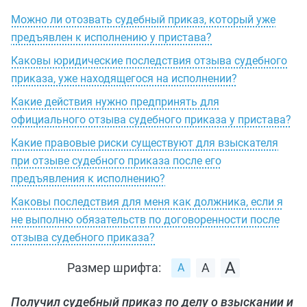
Можно ли отозвать судебный приказ, который уже
предъявлен к исполнению у пристава?
Каковы юридические последствия отзыва судебного
приказа, уже находящегося на исполнении?
Какие действия нужно предпринять для
официального отзыва судебного приказа у пристава?
Какие правовые риски существуют для взыскателя
при отзыве судебного приказа после его
предъявления к исполнению?
Каковы последствия для меня как должника, если я
не выполню обязательств по договоренности после
отзыва судебного приказа?
Размер шрифта:
Получил судебный приказ по делу о взыскании и