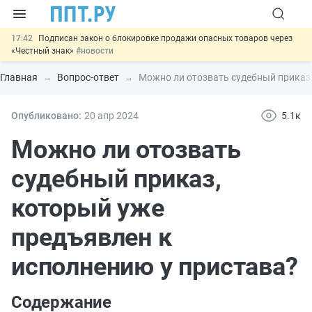
17:42
Подписан закон о блокировке продажи опасных товаров через
«Честный знак»
#новости
17:17
Дистанционную работу беременных пропишут в ТК РФ
#новости
Главная
Вопрос-ответ
Можно ли отозвать судебный приказ,
16:02
Госпошлину за устранение ошибок в документах предлагают
отменить
#новости
15:25
Изменят правила контроля за подрядчиками ИЖС с эскроу-
Опубликовано:
20 апр
2024
5.1к
счетами
#новости
11:31
Важно
Разработают единые критерии трудовых и ГПХ-
Можно ли отозвать
отношений
#новости
судебный приказ,
который уже
предъявлен к
исполнению у пристава?
Содержание