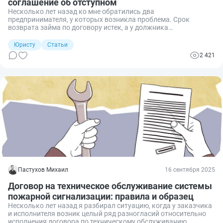
соглашение об отступном
Несколько лет назад ко мне обратились два
предпринимателя, у которых возникла проблема. Срок
возврата займа по договору истек, а у должника
отсутствовала необходимая сумма для возврата, но он владел
ликвидной недвижимостью. Стороны интересовала
Юристу
Статьи
возможность, как одновременно и «простить» долг, и в счет
2 421
него передать такую недвижимость. Было найдено самое
оптимальное в данном случае решение — заключение
соглашения об отступном. Что это такое и как правильно
оформить такой договор — рассказываю подробно.
Пастухов Михаил
16 сентября 2025
Договор на техническое обслуживание системы
пожарной сигнализации: правила и образец
Несколько лет назад я разбирал ситуацию, когда у заказчика
и исполнителя возник целый ряд разногласий относительно
исполнения договора по техническому обслуживанию