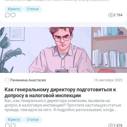
пожарной сигнализации. Особенно разногласия обострились
после того, как у заказчика возникли проблемы с
Юристу
Статьи
контролирующими органами. Причиной этому стало то, что
2 764
стороны использовали типовой образец по возмездному
оказанию услуг и не адаптировали его под специфику
деятельности по техобслуживанию пожарной сигнализации.
Чтобы подобных ситуаций не допустить, рассмотрим
подробнее специфику таких сделок, правила составления
договора и оптимальный типовой образец.
Печенкина Анастасия
16 сентября 2025
Как генеральному директору подготовиться к
допросу в налоговой инспекции
Вас, как генерального директора компании, вызвали на
допрос в налоговую инспекцию? Прочтите настоящую статью
прежде, чем идти на него. Я подробно рассказываю, когда
ФНС вызывает руководителя организации на допрос, может
ли директор не прийти туда или прислать вместо себя юриста,
Юристу
Статьи
о чем будут спрашивать директора и как подготовиться к
1 676