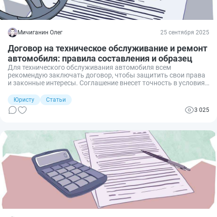
Мичиганин Олег
25 сентября 2025
Договор на техническое обслуживание и ремонт
автомобиля: правила составления и образец
Для технического обслуживания автомобиля всем
рекомендую заключать договор, чтобы защитить свои права
и законные интересы. Соглашение внесет точность в условия
сделки и послужит доказательством в суде. Я сталкиваюсь с
оформлением таких договоров и знаю, какие разделы нужно
Юристу
Статьи
добавить и что лучше указать. Расскажу, как составить
3 025
договор, который обезопасит вас в правовом поле.