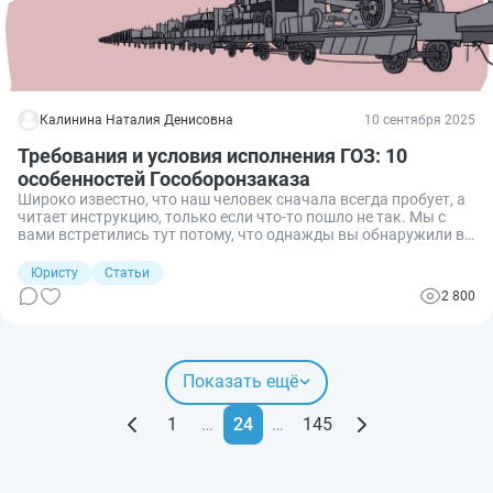
Калинина Наталия Денисовна
10 сентября 2025
Требования и условия исполнения ГОЗ: 10
особенностей Гособоронзаказа
Широко известно, что наш человек сначала всегда пробует, а
читает инструкцию, только если что-то пошло не так. Мы с
вами встретились тут потому, что однажды вы обнаружили в
своих документах заветное «заключен во исполнение
государственного оборонного заказа… Федерального закона
Юристу
Статьи
№ 275-ФЗ». Так вот, инструкция уже находится перед вами,
2 800
ознакомьтесь с нею прямо сейчас, ведь в ГОЗ ставки слишком
высоки, чтобы идти туда неподготовленными.
Показать ещё
1
…
24
…
145