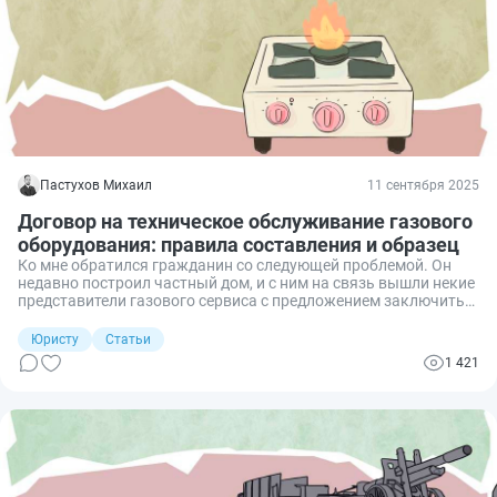
документа.
Пастухов Михаил
11 сентября 2025
Договор на техническое обслуживание газового
оборудования: правила составления и образец
Ко мне обратился гражданин со следующей проблемой. Он
недавно построил частный дом, и с ним на связь вышли некие
представители газового сервиса с предложением заключить
договор на техническое обслуживание внутридомовых
устройств по подаче газа. Хотя эта компания и не была
Юристу
Статьи
связана с поставщиком газа. После того как хозяин показал
1 421
мне проект соглашения, стало понятно — вероятно, это были
мошенники, причем плохо подготовленные. Дело состоит в
том, что подобные соглашения обладают своей спецификой и
вопросы их оформления и заключения строго регулируются
законодательством. Представленный же документ — обычной
договор оказания услуг. Рассмотрим подробнее, какие
предъявляются правила к составлению такого документа, и
покажем типовой образец.