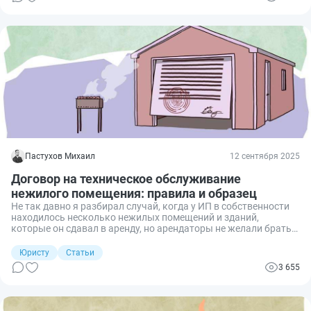
допросу налоговой.
Пастухов Михаил
12 сентября 2025
Договор на техническое обслуживание
нежилого помещения: правила и образец
Не так давно я разбирал случай, когда у ИП в собственности
находилось несколько нежилых помещений и зданий,
которые он сдавал в аренду, но арендаторы не желали брать
на себя бремя их содержания. В такой ситуации было принято
решение обратиться к специализированным компаниям,
Юристу
Статьи
которые бы осуществляли ТО такой недвижимости. Но сразу
3 655
возник вопрос: как надлежащим образом оформить
правоотношения с сервисом? Разбираю подробно
правила при составлении договора на техническое
обслуживание нежилого помещения и образец такого