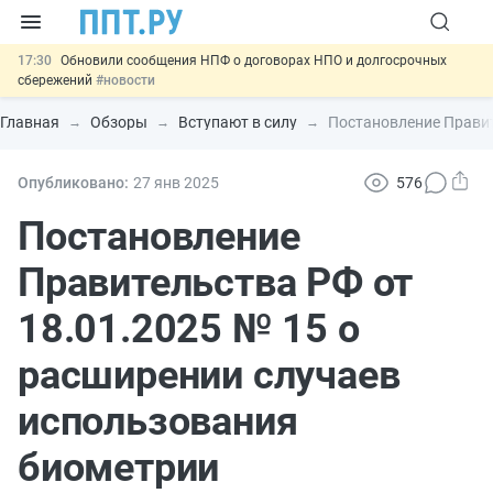
17:30
Обновили сообщения НПФ о договорах НПО и долгосрочных
сбережений
#новости
17:03
Мигрантам с судимостью запретят получать ВНЖ и
гражданство: закон подписан
#новости
Главная
Обзоры
Вступают в силу
Постановление Правит
16:44
Систему страхования вкладов распространили на электронные
кошельки
#новости
15:39
Правила противопожарного режима предложили продлить до
Опубликовано:
27 янв
2025
576
2032 года
#новости
11:33
Важно
Подписан закон об упрощении госзакупок по 44-ФЗ
Постановление
#новости
Правительства РФ от
18.01.2025 № 15 о
расширении случаев
использования
биометрии