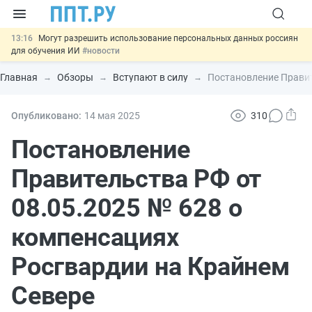
13:16
Могут разрешить использование персональных данных россиян
для обучения ИИ
#новости
12:42
Губернаторам дадут право вводить разрешительный учёт
иностранцев
#новости
Главная
Обзоры
Вступают в силу
Постановление Правит
12:05
ФНС изменит правила рассмотрения жалоб на налоговые
органы
#новости
11:31
Важно
Разработают единые критерии трудовых и ГПХ-
Опубликовано:
14 мая 2025
310
отношений
#новости
14:02
Основания для выдворения иностранцев из России стало
Постановление
больше
#новости
Правительства РФ от
08.05.2025 № 628 о
компенсациях
Росгвардии на Крайнем
Севере