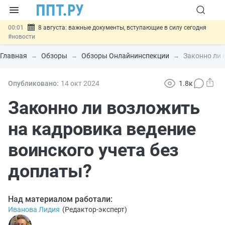
00:01
8 августа: важные документы, вступающие в силу сегодня
#новости
07.08
Подписан закон о блокировке продажи опасных товаров через
«Честный знак»
#новости
Главная
Обзоры
Обзоры Онлайнинспекции
Законно ли 
07.08
Дистанционную работу беременных пропишут в ТК РФ
#новости
07.08
Госпошлину за устранение ошибок в документах предлагают
Опубликовано:
14 окт
2024
1.8к
отменить
#новости
07.08
Важно
Разработают единые критерии трудовых и ГПХ-
Законно ли возложить
отношений
#новости
на кадровика ведение
воинского учета без
доплаты?
Над материалом работали:
Иванова Лидия
(
Редактор-эксперт
)