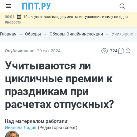
00:01
10 августа: важные документы, вступающие в силу сегодня
#новости
07.08
Подписан закон о блокировке продажи опасных товаров через
«Честный знак»
#новости
Главная
Обзоры
Обзоры Онлайнинспекции
Учитываются
07.08
Дистанционную работу беременных пропишут в ТК РФ
#новости
07.08
Госпошлину за устранение ошибок в документах предлагают
Опубликовано:
29 окт
2024
724
отменить
#новости
07.08
Важно
Разработают единые критерии трудовых и ГПХ-
Учитываются ли
отношений
#новости
цикличные премии к
праздникам при
расчетах отпускных?
Над материалом работали:
Иванова Лидия
(
Редактор-эксперт
)