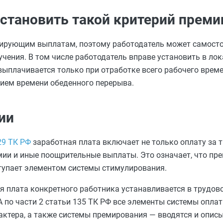
установить такой критерий преми
улирующим выплатам, поэтому работодатель может самост
чения. В том числе работодатель вправе установить в лок
выплачивается только при отработке всего рабочего врем
ием времени обеденного перерыва.
ии
29 ТК РФ
заработная плата включает не только оплату за тр
ии и иные поощрительные выплаты. Это означает, что пре
тупает элементом системы стимулирования.
я плата конкретного работника устанавливается в трудов
А по части 2 статьи 135 ТК РФ все элементы системы опла
ктера, а также системы премирования — вводятся и опис