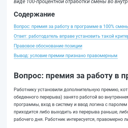
виде 100‑процентной отработки смены во внут
Содержание
Вопрос: премия за работу в программе в 100% смен
Ответ: работодатель вправе установить такой крит
Правовое обоснование позиции
Вывод: условие премии признано правомерным
Вопрос: премия за работу в 
Работнику установили дополнительную премию, кото
обеденного перерыва) занято работой во внутренн
программы, вход в систему и ввод логина с пароле
приходится либо выходить из перерыва раньше, либ
рабочего дня. Работник интересуется, правомерно л