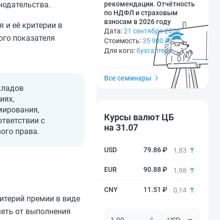
нодательства.
рекомендации. Отчётность
по НДФЛ и страховым
взносам в 2026 году
 и её критерии в
Дата:
21 сентября 2026
ого показателя
Стоимость:
35 900
₽
Для кого:
бухгалтеру
Все семинары
кладов
иях,
мирования,
Курсы валют ЦБ
тветствии с
на 31.07
ого права.
79.86 ₽
1,83
90.88 ₽
1,98
11.51 ₽
0,14
итерий премии в виде
сеть от выполнения
$