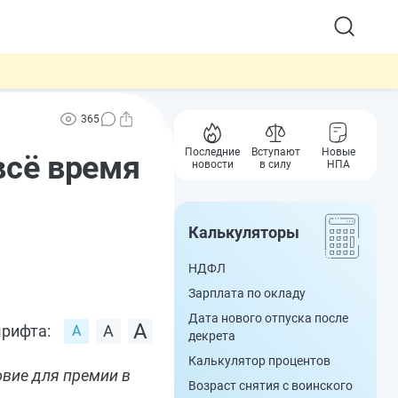
365
Последние
Вступают
Новые
всё время
новости
в силу
НПА
Калькуляторы
НДФЛ
Зарплата по окладу
Дата нового отпуска после
рифта:
декрета
Калькулятор процентов
овие для премии в
Возраст снятия с воинского