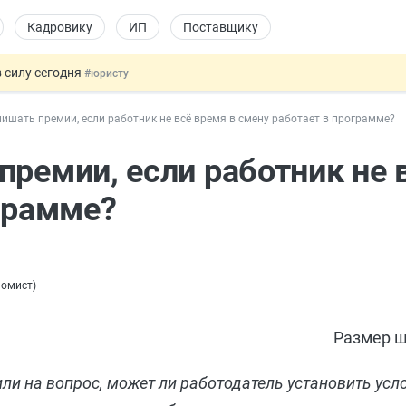
Кадровику
ИП
Поставщику
 силу сегодня
#юристу
долгосрочных сбережений
#бухгалтеру
ишать премии, если работник не всё время в смену работает в программе?
НЖ и гражданство: закон подписан
#физлицу
 на электронные кошельки
#бухгалтеру
премии, если работник не 
купок по 44-ФЗ
#заказчику
ограмме?
номист
)
Размер ш
и на вопрос, может ли работодатель установить усл