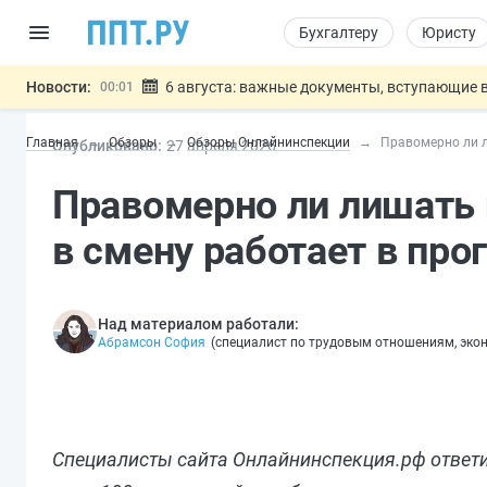
Бухгалтеру
Юристу
Новости:
6 августа: важные документы, вступающие в
00:01
Обновили сообщения НПФ о договорах НПО и 
05.08
Главная
Обзоры
Обзоры Онлайнинспекции
Правомерно ли л
Опубликовано:
27 апр
еля
2026
Мигрантам с судимостью запретят получать В
05.08
Систему страхования вкладов распространили
05.08
Правомерно ли лишать 
Подписан закон об упрощении госза
05.08
Важно
в смену работает в пр
Над материалом работали:
Абрамсон София
(
специалист по трудовым отношениям, эко
Специалисты сайта Онлайнинспекция.рф ответил