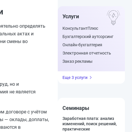
и
Услуги
оятельно определять
КонсультантПлюс
альных актах и
Бухгалтерский аутсорсинг
ени смены во
Онлайн-бухгалтерия
Электронная отчетность
Заказ рекламы
Еще 3 услуги
уд, но и
мия не является
Семинары
ом договоре с учётом
Заработная плата: анализ
ты — оклады, доплаты,
изменений, поиск решений,
ываются в
практические