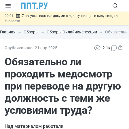
00:01
7 августа: важные документы, вступающие в силу сегодня
#новости
06.08
Минпромторг предложил запретить смешанные лоты
электроники в госзакупках
#новости
Главная
Обзоры
Обзоры Онлайнинспекции
Обязательно
06.08
Подписан указ об отмене спецрежима для вкладов физлиц из
недружественных стран
#новости
06.08
Возврат денег за риелторские услуги при недействительных
Опубликовано:
21 апр
2025
2.1к
сделках: инициатива
#новости
06.08
Важно
Обеспечительный платёж СПОТ могут заменить
Обязательно ли
банковской гарантией
#новости
проходить медосмотр
при переводе на другую
должность с теми же
условиями труда?
Над материалом работали: