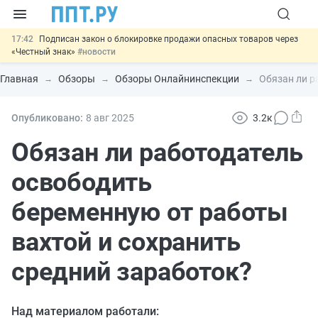
17:42
Подписан закон о блокировке продажи опасных товаров через
«Честный знак»
#новости
17:17
Дистанционную работу беременных пропишут в ТК РФ
#новости
Главная
Обзоры
Обзоры Онлайнинспекции
Обязан ли р
16:02
Госпошлину за устранение ошибок в документах предлагают
отменить
#новости
15:25
Изменят правила контроля за подрядчиками ИЖС с эскроу-
Опубликовано:
8 авг
2025
3.2к
счетами
#новости
11:31
Важно
Разработают единые критерии трудовых и ГПХ-
Обязан ли работодатель
отношений
#новости
освободить
беременную от работы
вахтой и сохранить
средний заработок?
Над материалом работали: