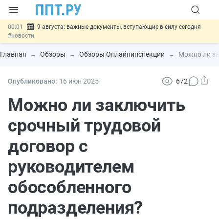
00:01
9 августа: важные документы, вступающие в силу сегодня
#новости
07.08
Подписан закон о блокировке продажи опасных товаров через
«Честный знак»
#новости
Главная
Обзоры
Обзоры Онлайнинспекции
Можно ли за
07.08
Дистанционную работу беременных пропишут в ТК РФ
#новости
07.08
Госпошлину за устранение ошибок в документах предлагают
Опубликовано:
16 июн
2025
672
отменить
#новости
07.08
Важно
Разработают единые критерии трудовых и ГПХ-
Можно ли заключить
отношений
#новости
срочный трудовой
договор с
руководителем
обособленного
подразделения?