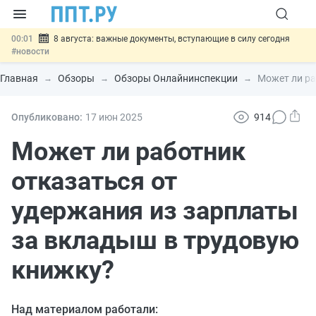
00:01
8 августа: важные документы, вступающие в силу сегодня
#новости
07.08
Подписан закон о блокировке продажи опасных товаров через
«Честный знак»
#новости
Главная
Обзоры
Обзоры Онлайнинспекции
Может ли ра
07.08
Дистанционную работу беременных пропишут в ТК РФ
#новости
07.08
Госпошлину за устранение ошибок в документах предлагают
Опубликовано:
17 июн
2025
914
отменить
#новости
07.08
Важно
Разработают единые критерии трудовых и ГПХ-
Может ли работник
отношений
#новости
отказаться от
удержания из зарплаты
за вкладыш в трудовую
книжку?
Над материалом работали: