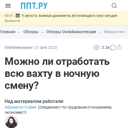
00:01
9 августа: важные документы, вступающие в силу сегодня
#новости
07.08
Подписан закон о блокировке продажи опасных товаров через
«Честный знак»
#новости
Главная
Обзоры
Обзоры Онлайнинспекции
Можно ли от
07.08
Дистанционную работу беременных пропишут в ТК РФ
#новости
07.08
Госпошлину за устранение ошибок в документах предлагают
Опубликовано:
21 фев
2025
2.2к
отменить
#новости
07.08
Важно
Разработают единые критерии трудовых и ГПХ-
Можно ли отработать
отношений
#новости
всю вахту в ночную
смену?
Над материалом работали:
Абрамсон София
(
специалист по трудовым отношениям,
экономист
)