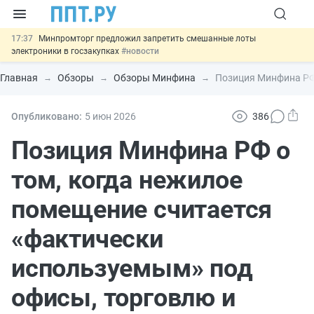
17:37
Минпромторг предложил запретить смешанные лоты
электроники в госзакупках
#новости
17:13
Подписан указ об отмене спецрежима для вкладов физлиц из
недружественных стран
#новости
Главная
Обзоры
Обзоры Минфина
Позиция Минфина РФ 
16:30
Возврат денег за риелторские услуги при недействительных
сделках: инициатива
#новости
15:51
МВД запускает автоматическое аннулирование патента
Опубликовано:
5 июн
2026
386
иностранцев за неуплату НДФЛ
#новости
13:48
Важно
Обеспечительный платёж СПОТ могут заменить
Позиция Минфина РФ о
банковской гарантией
#новости
том, когда нежилое
помещение считается
«фактически
используемым» под
офисы, торговлю и