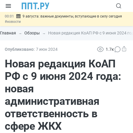
00:01
9 августа: важные документы, вступающие в силу сегодня
#новости
07.08
Подписан закон о блокировке продажи опасных товаров через
«Честный знак»
#новости
Главная
Обзоры
Новая редакция КоАП РФ с 9 июня 2024 го
07.08
Дистанционную работу беременных пропишут в ТК РФ
#новости
07.08
Госпошлину за устранение ошибок в документах предлагают
Опубликовано:
7 июн
2024
1.7к
отменить
#новости
07.08
Важно
Разработают единые критерии трудовых и ГПХ-
Новая редакция КоАП
отношений
#новости
РФ с 9 июня 2024 года:
новая
административная
ответственность в
сфере ЖКХ