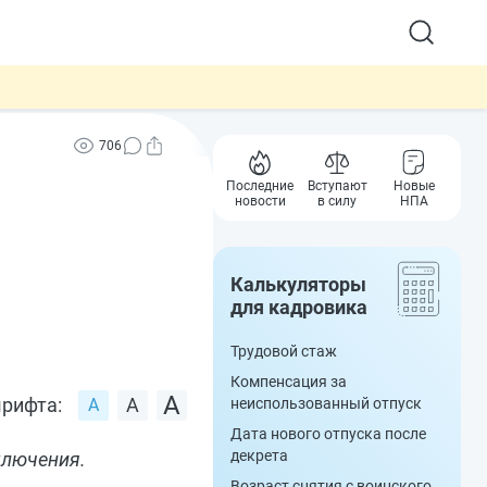
706
Последние
Вступают
Новые
новости
в силу
НПА
Калькуляторы
для кадровика
Трудовой стаж
Компенсация за
рифта:
неиспользованный отпуск
Дата нового отпуска после
декрета
ключения.
Возраст снятия с воинского