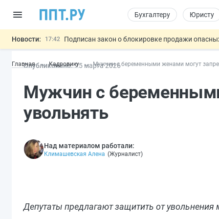
Бухгалтеру
Юристу
Новости:
Подписан закон о блокировке продажи опасны
17:42
Дистанционную работу беременных пропишут 
17:17
Главная
Кадровику
Мужчин с беременными женами могут запре
Опубликовано:
25 мар
та
2026
Госпошлину за устранение ошибок в документ
16:02
Изменят правила контроля за подрядчиками И
15:25
Мужчин с беременными
Разработают единые критерии труд
11:31
Важно
увольнять
Над материалом работали:
Климашевская Алена
(
Журналист
)
Депутаты предлагают защитить от увольнения м