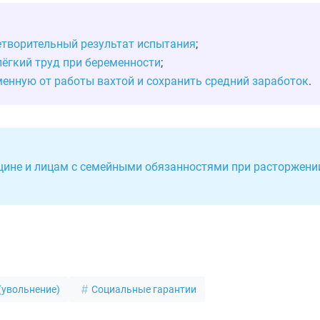
етворительный результат испытания
;
лёгкий труд при беременности
;
менную от работы вахтой и сохранить средний заработок
.
щине и лицам с семейными обязанностями при расторжени
(увольнение)
Социальные гарантии