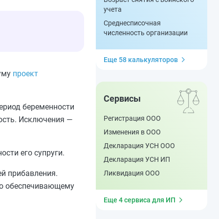
учета
Среднесписочная
численность организации
Еще 58 калькуляторов
думу
проект
Сервисы
период беременности
Регистрация ООО
ость. Исключения —
Изменения в ООО
Декларация УСН ООО
ости его супруги.
Декларация УСН ИП
ей прибавления.
Ликвидация ООО
тую обеспечивающему
Еще 4 сервиса для ИП