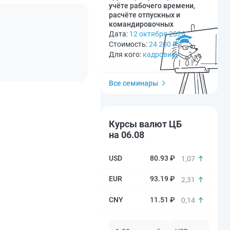
учёте рабочего времени,
расчёте отпускных и
командировочных
Дата:
12 октября 2026
Стоимость:
24 200
₽
Для кого:
кадровику
Все семинары
Курсы валют ЦБ
на 06.08
80.93 ₽
1,07
93.19 ₽
2,31
11.51 ₽
0,14