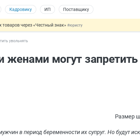
Кадровику
ИП
Поставщику
х товаров через «Честный знак»
#юристу
в ТК РФ
#кадровику
тить увольнять
ах предлагают отменить
#физлицу
ЖС с эскроу-счетами
#юристу
 женами могут запретить
овых и ГПХ-отношений
#кадровику
Размер ш
ужчин в период беременности их супруг. Но будут ис