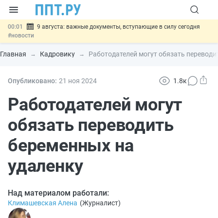
00:01
9 августа: важные документы, вступающие в силу сегодня
#новости
07.08
Подписан закон о блокировке продажи опасных товаров через
«Честный знак»
#новости
Главная
Кадровику
Работодателей могут обязать переводи
07.08
Дистанционную работу беременных пропишут в ТК РФ
#новости
07.08
Госпошлину за устранение ошибок в документах предлагают
Опубликовано:
21 ноя
2024
1.8к
отменить
#новости
07.08
Важно
Разработают единые критерии трудовых и ГПХ-
Работодателей могут
отношений
#новости
обязать переводить
беременных на
удаленку
Над материалом работали:
Климашевская Алена
(
Журналист
)