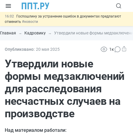
16:02
Госпошлину за устранение ошибок в документах предлагают
отменить
#новости
15:25
Изменят правила контроля за подрядчиками ИЖС с эскроу-
счетами
#новости
Главная
Кадровику
Утвердили новые формы медзаключений
14:44
Минцифры предлагает запретить рассылку смс детям
#новости
14:02
Основания для выдворения иностранцев из России стало
Опубликовано:
20 мая 2025
1к
больше
#новости
11:31
Важно
Разработают единые критерии трудовых и ГПХ-
Утвердили новые
отношений
#новости
формы медзаключений
для расследования
несчастных случаев на
производстве
Над материалом работали: