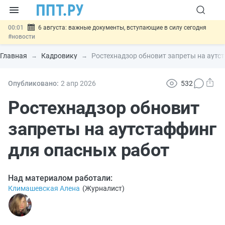
00:01
6 августа: важные документы, вступающие в силу сегодня
#новости
05.08
Обновили сообщения НПФ о договорах НПО и долгосрочных
сбережений
#новости
Главная
Кадровику
Ростехнадзор обновит запреты на аутс
05.08
Мигрантам с судимостью запретят получать ВНЖ и
гражданство: закон подписан
#новости
05.08
Систему страхования вкладов распространили на электронные
Опубликовано:
2 апр
2026
532
кошельки
#новости
05.08
Важно
Подписан закон об упрощении госзакупок по 44-ФЗ
Ростехнадзор обновит
#новости
запреты на аутстаффинг
для опасных работ
Над материалом работали:
Климашевская Алена
(
Журналист
)