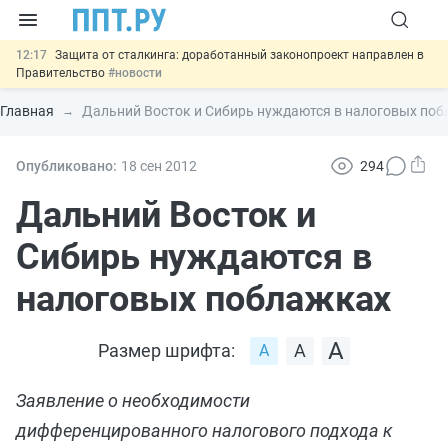
12:17
Защита от сталкинга: доработанный законопроект направлен в
Правительство
#новости
11:23
Минпромторг предлагает новые формы сертификата и
декларации о соответствии
#новости
Главная
Дальний Восток и Сибирь нуждаются в налоговых по
10:09
Риск атак БПЛА можно учитывать при оценке профрисков
#новости
00:01
6 августа: важные документы, вступающие в силу сегодня
Опубликовано:
18 сен
2012
294
#новости
05.08
Важно
Подписан закон об упрощении госзакупок по 44-ФЗ
Дальний Восток и
#новости
Сибирь нуждаются в
налоговых поблажках
Размер шрифта:
Заявление о необходимости
дифференцированного налогового подхода к