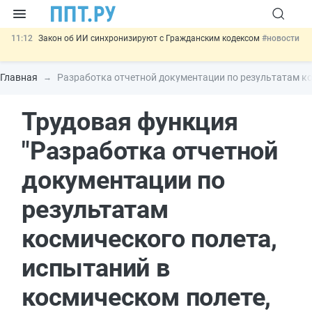
11:12
Закон об ИИ синхронизируют с Гражданским кодексом
#новости
10:08
Договоры займа под залог жилья предложили заверять у
нотариуса
#новости
Главная
Разработка отчетной документации по результатам к
00:01
10 августа: важные документы, вступающие в силу сегодня
#новости
Трудовая функция
07.08
Подписан закон о блокировке продажи опасных товаров через
«Честный знак»
#новости
07.08
Важно
Разработают единые критерии трудовых и ГПХ-
"Разработка отчетной
отношений
#новости
документации по
результатам
космического полета,
испытаний в
космическом полете,