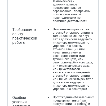
техническое) и
дополнительное
профессиональное
образование - программы
профессиональной
переподготовки по
профилю деятельности
Требования к
Не менее четырех лет на
атомной электростанции, в
опыту
том числе не менее двух
практической
лет в должности ведущего
работы
инженера (инженера) по
управлению блоком
атомной станции или
начальника смены
реакторного цеха, или
турбинного цеха, или
реакторно-турбинного цеха,
или электрического цеха,
или цеха тепловой
автоматики и измерений
атомной электростанции
или не менее четырех лет в
должности ведущего
инженера (инженера) по
управлению реактором
Особые
Прохождение обязательных
предварительных (при
условия
поступлении на работу) и