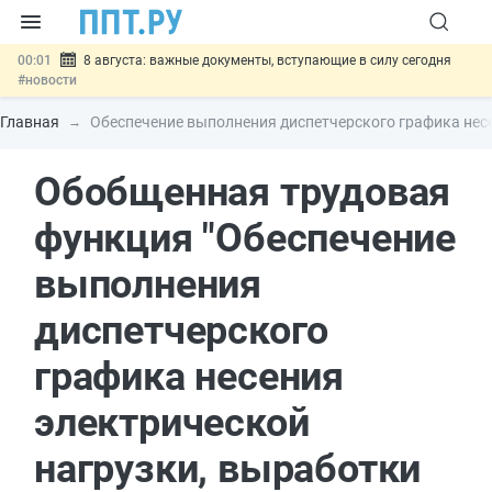
00:01
8 августа: важные документы, вступающие в силу сегодня
#новости
07.08
Подписан закон о блокировке продажи опасных товаров через
«Честный знак»
#новости
Главная
Обеспечение выполнения диспетчерского графика несе
07.08
Дистанционную работу беременных пропишут в ТК РФ
#новости
Обобщенная трудовая
07.08
Госпошлину за устранение ошибок в документах предлагают
отменить
#новости
07.08
Важно
Разработают единые критерии трудовых и ГПХ-
функция "Обеспечение
отношений
#новости
выполнения
диспетчерского
графика несения
электрической
нагрузки, выработки