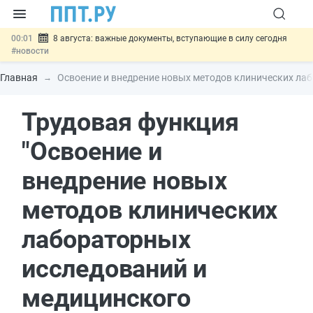
00:01
8 августа: важные документы, вступающие в силу сегодня
#новости
07.08
Подписан закон о блокировке продажи опасных товаров через
«Честный знак»
#новости
Главная
Освоение и внедрение новых методов клинических ла
07.08
Дистанционную работу беременных пропишут в ТК РФ
#новости
Трудовая функция
07.08
Госпошлину за устранение ошибок в документах предлагают
отменить
#новости
07.08
Важно
Разработают единые критерии трудовых и ГПХ-
"Освоение и
отношений
#новости
внедрение новых
методов клинических
лабораторных
исследований и
медицинского