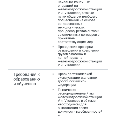
начально-конечных
операций на
железнодорожной станции
V и IV классов, а также
путях общего и необщего
пользования на основе
согласованных
технологических
процессов, регламентов и
заключенных договоров с
принятием
соответствующих мер
Проведение проверки
размещения и крепления
грузов в вагонах и
контейнерах на
железнодорожной станции
V и IV классов
Требования к
Правила технической
эксплуатации железных
образованию
дорог Российской
и обучению
Федерации
Техническо-
распорядительный акт
железнодорожной станции
V и IV классов в объеме,
необходимом для
выполнения своих
должностных обязанностей