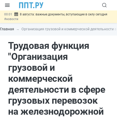
00:01
8 августа: важные документы, вступающие в силу сегодня
#новости
07.08
Подписан закон о блокировке продажи опасных товаров через
«Честный знак»
#новости
Главная
Организация грузовой и коммерческой деятельности в
07.08
Дистанционную работу беременных пропишут в ТК РФ
#новости
Трудовая функция
07.08
Госпошлину за устранение ошибок в документах предлагают
отменить
#новости
07.08
Важно
Разработают единые критерии трудовых и ГПХ-
"Организация
отношений
#новости
грузовой и
коммерческой
деятельности в сфере
грузовых перевозок
на железнодорожной