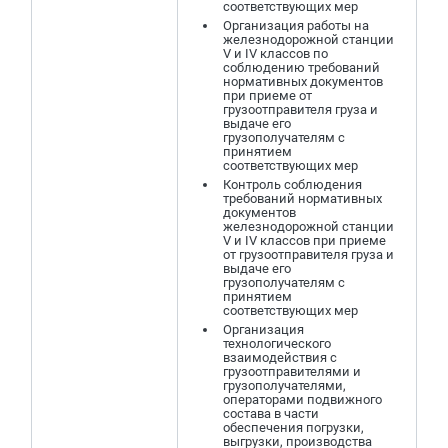
соответствующих мер
Организация работы на
железнодорожной станции
V и IV классов по
соблюдению требований
нормативных документов
при приеме от
грузоотправителя груза и
выдаче его
грузополучателям с
принятием
соответствующих мер
Контроль соблюдения
требований нормативных
документов
железнодорожной станции
V и IV классов при приеме
от грузоотправителя груза и
выдаче его
грузополучателям с
принятием
соответствующих мер
Организация
технологического
взаимодействия с
грузоотправителями и
грузополучателями,
операторами подвижного
состава в части
обеспечения погрузки,
выгрузки, производства