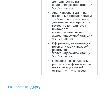
деятельностью на
железнодорожной станции
V и IV классов
Анализировать данные,
связанные с соблюдением
требований нормативных
документов при приеме от
грузоотправителя груза и
выдаче его
грузополучателям на
железнодорожной станции
V и IV классов
Оформлять документацию
по организации грузовой
работы на
железнодорожной станции
V и IV классов
Пользоваться средствами
радио- и телефонной связи
на железнодорожной
станции V и IV классов
< К профстандарту