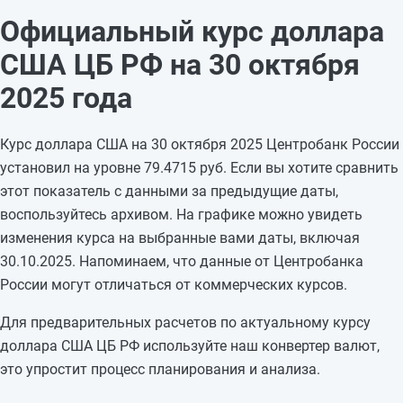
28.10.2025
78,9849
-1,9865
Официальный курс доллара
27.10.2025
80,9714
—
США ЦБ РФ на 30 октября
26.10.2025
80,9714
—
25.10.2025
80,9714
-0,2977
2025 года
24.10.2025
81,2691
-0,3859
23.10.2025
81,655
+0,3074
Курс доллара США на 30 октября 2025 Центробанк России
22.10.2025
81,3476
-0,0107
установил на уровне 79.4715 руб. Если вы хотите сравнить
21.10.2025
81,3583
+0,3748
этот показатель с данными за предыдущие даты,
20.10.2025
80,9835
—
воспользуйтесь архивом. На графике можно увидеть
19.10.2025
80,9835
—
изменения курса на выбранные вами даты, включая
18.10.2025
80,9835
+1,8995
30.10.2025. Напоминаем, что данные от Центробанка
17.10.2025
79,084
+0,2449
России могут отличаться от коммерческих курсов.
16.10.2025
78,8391
—
Для предварительных расчетов по актуальному курсу
доллара США ЦБ РФ используйте наш конвертер валют,
это упростит процесс планирования и анализа.