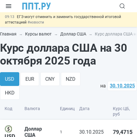
09:13
ЕГЭ могут отменить и заменить государственной итоговой
аттестацией
#новости
00:01
7 августа: важные документы, вступающие в силу сегодня
#новости
Главная
Курсы валют
Доллар США
Курс доллара США на
06.08
Минпромторг предложил запретить смешанные лоты
Курс доллара США на 30
электроники в госзакупках
#новости
06.08
Подписан указ об отмене спецрежима для вкладов физлиц из
недружественных стран
#новости
октября 2025 года
06.08
Важно
Обеспечительный платёж СПОТ могут заменить
банковской гарантией
#новости
USD
EUR
CNY
NZD
на
30.10.2025
HKD
Код
Валюта
Единиц
Дата
Курс ЦБ,
руб
Доллар
79,4715
30.10.2025
1
США
USD