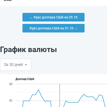
← Курс доллара США на 29.10
Курс доллара США на 31.10 →
График валюты
Доллар США
82
81