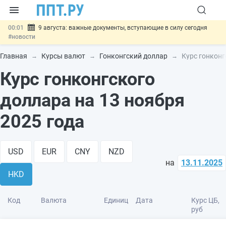
00:01
9 августа: важные документы, вступающие в силу сегодня
#новости
07.08
Подписан закон о блокировке продажи опасных товаров через
«Честный знак»
#новости
Главная
Курсы валют
Гонконгский доллар
Курс гонконг
07.08
Дистанционную работу беременных пропишут в ТК РФ
#новости
Курс гонконгского
07.08
Госпошлину за устранение ошибок в документах предлагают
отменить
#новости
доллара на 13 ноября
07.08
Важно
Разработают единые критерии трудовых и ГПХ-
отношений
#новости
2025 года
USD
EUR
CNY
NZD
на
13.11.2025
HKD
Код
Валюта
Единиц
Дата
Курс ЦБ,
руб