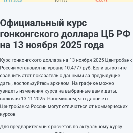
13.11.2025
10,4777
-0,0078
12.11.2025
10,4855
+0,0456
11.11.2025
10,4399
-0,0234
Официальный курс
10.11.2025
10,4633
—
гонконгского доллара ЦБ РФ
09.11.2025
10,4633
—
08.11.2025
10,4633
-0,0221
на 13 ноября 2025 года
07.11.2025
10,4854
+0,0256
06.11.2025
10,4598
+0,0315
Курс гонконгского доллара на 13 ноября 2025 Центробанк
05.11.2025
10,4283
—
России установил на уровне 10.4777 руб. Если вы хотите
04.11.2025
10,4283
—
сравнить этот показатель с данными за предыдущие
03.11.2025
10,4283
—
даты, воспользуйтесь архивом. На графике можно
02.11.2025
10,4283
-0,0108
увидеть изменения курса на выбранные вами даты,
01.11.2025
10,4391
+0,0568
включая 13.11.2025. Напоминаем, что данные от
31.10.2025
10,3823
+0,1371
Центробанка России могут отличаться от коммерческих
30.10.2025
10,2452
—
курсов.
Для предварительных расчетов по актуальному курсу