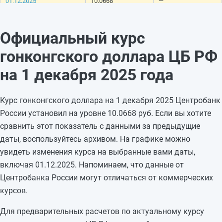
01.12.2025
10,0668
—
30.11.2025
10,0668
—
29.11.2025
10,0668
-0,0119
Официальный курс
28.11.2025
10,0787
-0,0443
гонконгского доллара ЦБ РФ
27.11.2025
10,123
-0,0486
26.11.2025
10,1716
+0,0132
на 1 декабря 2025 года
25.11.2025
10,1584
-0,0096
24.11.2025
10,168
—
Курс гонконгского доллара на 1 декабря 2025 Центробанк
23.11.2025
10,168
—
России установил на уровне 10.0668 руб. Если вы хотите
22.11.2025
10,168
-0,2197
сравнить этот показатель с данными за предыдущие
21.11.2025
10,3877
-0,026
даты, воспользуйтесь архивом. На графике можно
20.11.2025
10,4137
-0,0155
увидеть изменения курса на выбранные вами даты,
19.11.2025
10,4292
-0,0258
включая 01.12.2025. Напоминаем, что данные от
18.11.2025
10,455
-0,0004
Центробанка России могут отличаться от коммерческих
17.11.2025
10,4554
—
курсов.
Для предварительных расчетов по актуальному курсу