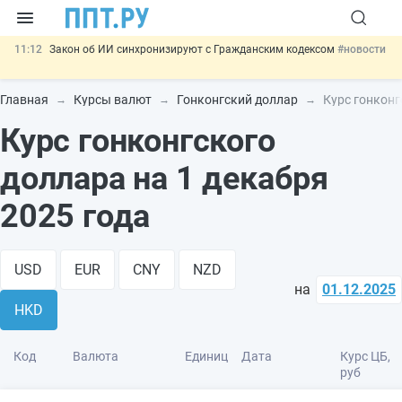
11:12
Закон об ИИ синхронизируют с Гражданским кодексом
#новости
10:08
Договоры займа под залог жилья предложили заверять у
нотариуса
#новости
Главная
Курсы валют
Гонконгский доллар
Курс гонконг
00:01
10 августа: важные документы, вступающие в силу сегодня
Курс гонконгского
#новости
07.08
Подписан закон о блокировке продажи опасных товаров через
«Честный знак»
#новости
доллара на 1 декабря
07.08
Важно
Разработают единые критерии трудовых и ГПХ-
отношений
#новости
2025 года
USD
EUR
CNY
NZD
на
01.12.2025
HKD
Код
Валюта
Единиц
Дата
Курс ЦБ,
руб