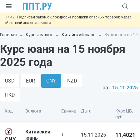
17:42
Подписан закон о блокировке продажи опасных товаров через
«Честный знак»
#новости
17:17
Дистанционную работу беременных пропишут в ТК РФ
#новости
Главная
Курсы валют
Китайский юань
Курс юаня на 15 
16:02
Госпошлину за устранение ошибок в документах предлагают
Курс юаня на 15 ноября
отменить
#новости
15:25
Изменят правила контроля за подрядчиками ИЖС с эскроу-
счетами
#новости
2025 года
11:31
Важно
Разработают единые критерии трудовых и ГПХ-
отношений
#новости
USD
EUR
CNY
NZD
на
15.11.2025
HKD
Код
Валюта
Единиц
Дата
Курс ЦБ,
руб
Китайский
11,4021
15.11.2025
1
юань
CNY