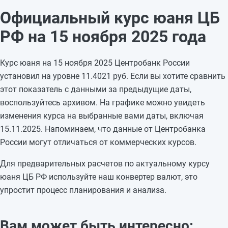
13.11.2025
11,3731
-0,0399
Официальный курс юаня ЦБ
12.11.2025
11,413
+0,0624
РФ на 15 ноября 2025 года
11.11.2025
11,3506
-0,0055
10.11.2025
11,3561
—
Курс юаня на 15 ноября 2025 Центробанк России
09.11.2025
11,3561
—
установил на уровне 11.4021 руб. Если вы хотите сравнить
08.11.2025
11,3561
-0,0113
этот показатель с данными за предыдущие даты,
07.11.2025
11,3674
+0,0312
воспользуйтесь архивом. На графике можно увидеть
06.11.2025
11,3362
+0,0913
изменения курса на выбранные вами даты, включая
05.11.2025
11,2449
—
15.11.2025. Напоминаем, что данные от Центробанка
04.11.2025
11,2449
—
России могут отличаться от коммерческих курсов.
03.11.2025
11,2449
—
02.11.2025
11,2449
-0,0959
Для предварительных расчетов по актуальному курсу
01.11.2025
11,3408
—
юаня ЦБ РФ используйте наш конвертер валют, это
упростит процесс планирования и анализа.
Вам может быть интересно: