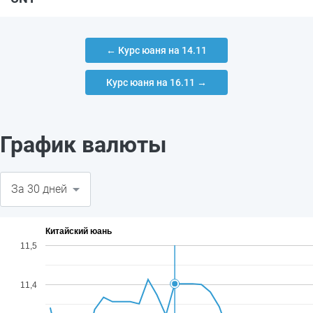
← Курс юаня на 14.11
Курс юаня на 16.11 →
График валюты
Китайский юань
11,5
11,4