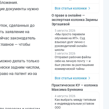
бложения.
Все статьи колонки
щие документы нужно
О праве в онлайне —
экспертная колонка Зарины
Эргашевой
упок, сделанных до
5 августа 2026
ть заявление на
«Мы просто перевели
ейчас законодатель
обучение на ИП». Суд
взыскал долг лично с
 главное — чтобы
руководителей онлайн-
школы
3 августа 2026
Отправил рабочие файлы
можно делать только
себе на личную почту — и
был уволен за разглашение
ически задним числом,
коммерческой тайны
раво на патент из-за
Все статьи колонки
Практическое КУ — колонка
Максима Бунякина
4 августа 2026
Как выбрать между типовым
и индивидуальным уставом
ООО
по товарам и услугам,