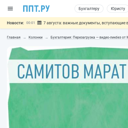
Бухгалтеру
Юристу
Новости:
7 августа: важные документы, вступающие в
00:01
Минпромторг предложил запретить смешанные
06.08
Главная
Колонки
Бухгалтерия: Перезагрузка — видео-ликбез от
Подписан указ об отмене спецрежима для вкла
06.08
Возврат денег за риелторские услуги при неде
06.08
Обеспечительный платёж СПОТ могу
06.08
Важно