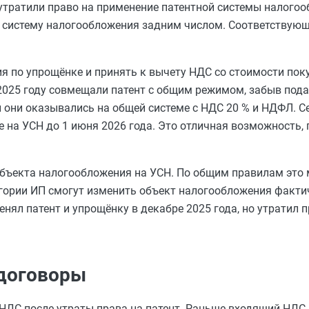
утратили право на применение патентной системы налогоо
ю систему налогообложения задним числом. Соответствую
 по упрощёнке и принять к вычету НДС со стоимости пок
 2025 году совмещали патент с общим режимом, забыв пода
 они оказывались на общей системе с НДС 20 % и НДФЛ. С
е на УСН до 1 июня 2026 года. Это отличная возможность,
бъекта налогообложения на УСН. По общим правилам это 
тегории ИП смогут изменить объект налогообложения факт
енял патент и упрощёнку в декабре 2025 года, но утратил п
договоры
ДС после утраты права на патент. Раньше входящий НДС 