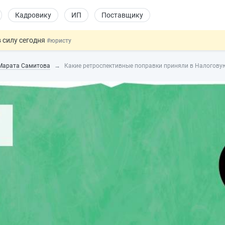
Кадровику
ИП
Поставщику
 силу сегодня
#юристу
 лоты электроники в госзакупках
#заказчику
 Марата Самитова
Какие ретроспективные поправки приняли в Налогову
дов физлиц из недружественных стран
#бухгалтеру
йствительных сделках: инициатива
#юристу
т заменить банковской гарантией
#бухгалтеру