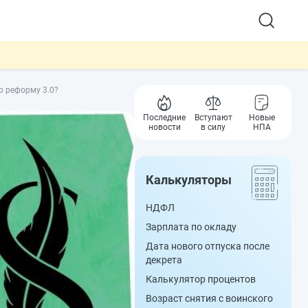
ю реформу 3.0?
Последние
Вступают
Новые
новости
в силу
НПА
Калькуляторы
НДФЛ
Зарплата по окладу
Дата нового отпуска после
декрета
Калькулятор процентов
Возраст снятия с воинского