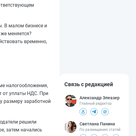
оответствующем
. В малом бизнесе и
 же меняется?
йствовать временно,
Связь с редакцией
ме налогообложения,
т от уплаты НДС. При
Александр Элеазер
му размеру заработной
Главный редактор
нодатели решили
Светлана Панина
ре, затем начались
По размещению статей