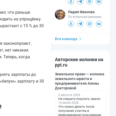
нил, что раньше
Лидия Иванова
По вопросам рекламы
ходить на упрощёнку.
ырастают с 15 % до 30
Вся команда
я законопроект,
т, нет никаких
. Теперь, когда
Авторские колонки на
ppt.ru
однять зарплаты до
Земельное право — колонка
земельного юриста и
«белую» зарплату и 30
предпринимателя Алены
Докторовой
5 августа 2026
Не спешите покупать землю
10 июля 2026
е
Что нужно делать после
получения участка в
безвозмездное пользование