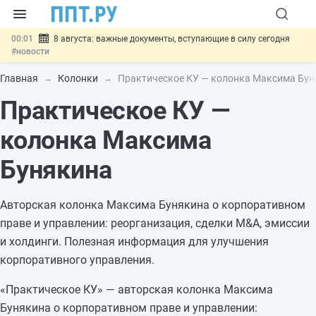
00:01
8 августа: важные документы, вступающие в силу сегодня
#новости
07.08
Подписан закон о блокировке продажи опасных товаров через
«Честный знак»
#новости
Главная
Колонки
Практическое КУ — колонка Максима Бу
07.08
Дистанционную работу беременных пропишут в ТК РФ
#новости
Практическое КУ —
07.08
Госпошлину за устранение ошибок в документах предлагают
отменить
#новости
колонка Максима
07.08
Важно
Разработают единые критерии трудовых и ГПХ-
отношений
#новости
Бунякина
Авторская колонка Максима Бунякина о корпоративном
праве и управлении: реорганизация, сделки M&A, эмиссии
и холдинги. Полезная информация для улучшения
корпоративного управления.
«Практическое КУ» — авторская колонка Максима
Бунякина о корпоративном праве и управлении: