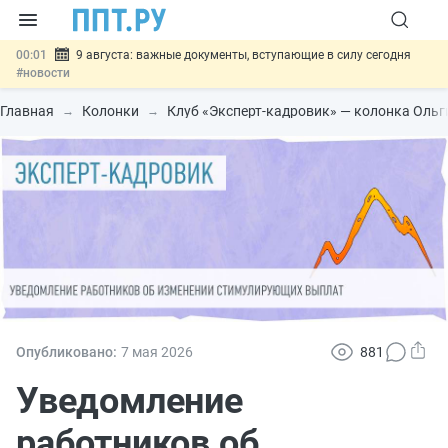
00:01
9 августа: важные документы, вступающие в силу сегодня
#новости
07.08
Подписан закон о блокировке продажи опасных товаров через
«Честный знак»
#новости
Главная
Колонки
Клуб «Эксперт-кадровик» — колонка Оль
07.08
Дистанционную работу беременных пропишут в ТК РФ
#новости
07.08
Госпошлину за устранение ошибок в документах предлагают
отменить
#новости
07.08
Важно
Разработают единые критерии трудовых и ГПХ-
отношений
#новости
Опубликовано:
7 мая 2026
881
Уведомление
работников об