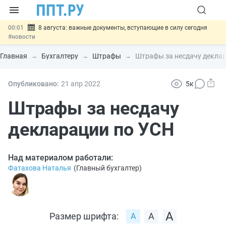
00:01
8 августа: важные документы, вступающие в силу сегодня
#новости
07.08
Подписан закон о блокировке продажи опасных товаров через
«Честный знак»
#новости
Главная
Бухгалтеру
Штрафы
Штрафы за несдачу декла
07.08
Дистанционную работу беременных пропишут в ТК РФ
#новости
07.08
Госпошлину за устранение ошибок в документах предлагают
Опубликовано:
21 апр
2022
5к
отменить
#новости
07.08
Важно
Разработают единые критерии трудовых и ГПХ-
Штрафы за несдачу
отношений
#новости
декларации по УСН
Над материалом работали:
Фатахова Наталья
(
Главный бухгалтер
)
Размер шрифта: