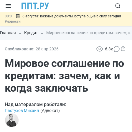
00:01
6 августа: важные документы, вступающие в силу сегодня
#новости
05.08
Обновили сообщения НПФ о договорах НПО и долгосрочных
сбережений
#новости
Главная
Кредит
Мировое соглашение по кредитам: зачем, к
05.08
Мигрантам с судимостью запретят получать ВНЖ и
гражданство: закон подписан
#новости
05.08
Систему страхования вкладов распространили на электронные
Опубликовано:
28 апр
2026
6.3к
кошельки
#новости
05.08
Важно
Подписан закон об упрощении госзакупок по 44-ФЗ
Мировое соглашение по
#новости
кредитам: зачем, как и
когда заключать
Над материалом работали:
Пастухов Михаил
(
Адвокат
)