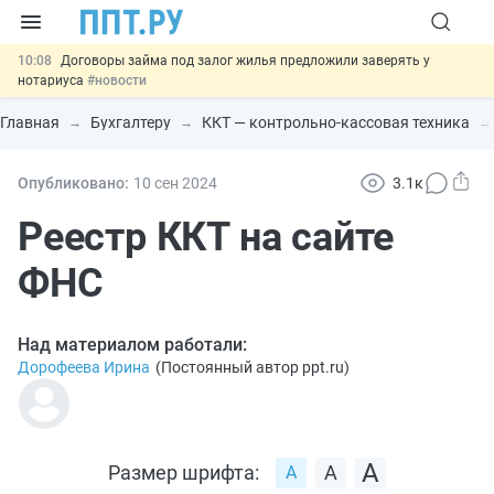
10:08
Договоры займа под залог жилья предложили заверять у
нотариуса
#новости
00:01
10 августа: важные документы, вступающие в силу сегодня
#новости
Главная
Бухгалтеру
ККТ — контрольно-кассовая техника
07.08
Подписан закон о блокировке продажи опасных товаров через
«Честный знак»
#новости
07.08
Дистанционную работу беременных пропишут в ТК РФ
#новости
Опубликовано:
10 сен
2024
3.1к
07.08
Важно
Разработают единые критерии трудовых и ГПХ-
Реестр ККТ на сайте
отношений
#новости
ФНС
Над материалом работали:
Дорофеева Ирина
(
Постоянный автор ppt.ru
)
Размер шрифта: