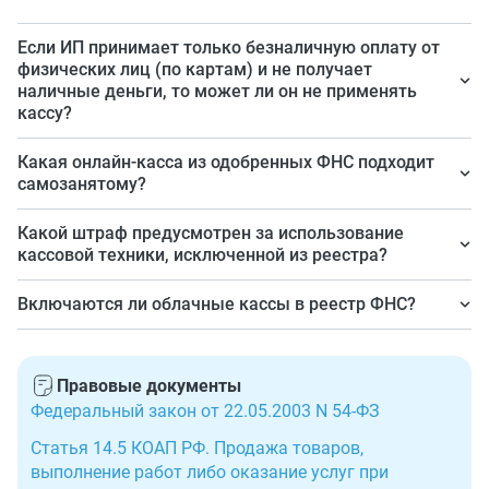
Если ИП принимает только безналичную оплату от
физических лиц (по картам) и не получает
наличные деньги, то может ли он не применять
кассу?
Оплата от физических лиц с применением платежных
Какая онлайн-касса из одобренных ФНС подходит
карт не относится к безналичным расчетам и должна
самозанятому?
оформляться через ККТ, включенную в реестр ФНС.
Никакая. Плательщики НПД (налога на
Какой штраф предусмотрен за использование
профессиональный доход) не применяют кассовую
кассовой техники, исключенной из реестра?
технику. Они формируют чеки в приложении «Мой
Штраф по п. 4 ст. 14.5 КоАП РФ: предупреждение или
Включаются ли облачные кассы в реестр ФНС?
налог».
штраф для организации — от 5000 до 10 000 рублей,
«Облачной» кассой именуется, по сути, ее аренда.
для ответственных лиц — от 1500 до 3000 рублей.
Разница состоит лишь в том, что физически аппарат
Более серьезные штрафы предусмотрены для
Правовые документы
находится в специальном дата-центре арендодателя.
продавца «просроченной» техники.
Федеральный закон от 22.05.2003 N 54-ФЗ
Пользователь (арендатор) обязан зарегистрировать и
Статья 14.5 КОАП РФ. Продажа товаров,
кассу, и фискальный накопитель в ФНС, поэтому — да,
выполнение работ либо оказание услуг при
проверьте наличие арендованной ККТ в реестре ФНС.