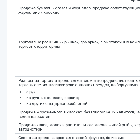
Продажа бумажных газет и журналов, продажа сопутствующих 
журнальных киосках
Торговля на розничных рынках, ярмарках, в выставочных комп
торговых территориях
Разносная торговля продовольствием и непродовольственным
торговых сетях, пассажирских вагонах поездов, на борту самол
с рук;
из ручных тележек, корзин;
из других спецприспособлений
Продажа мороженного в киосках, безалкогольных напитков, м
водой на розлив
Продажа кваса, молока, растительного масла, живой рыбы, ке
автоцистерн
Сезонная продажа вразвал овощей, фруктов, бахчевых