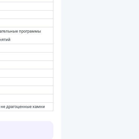
вательные программы
нятий
 не драгоценные камни