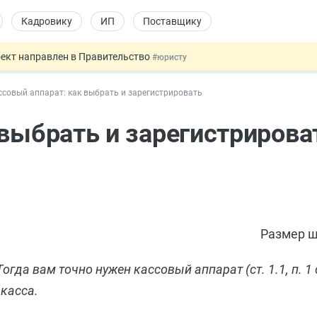
Кадровику
ИП
Поставщику
оект направлен в Правительство
#юристу
ката и декларации о соответствии
#юристу
ссовый аппарат: как выбрать и зарегистрировать
 профрисков
#кадровику
 силу сегодня
#юристу
 выбрать и зарегистрирова
купок по 44-ФЗ
#заказчику
Размер ш
а вам точно нужен кассовый аппарат (ст. 1.1, п. 1 с
 касса.