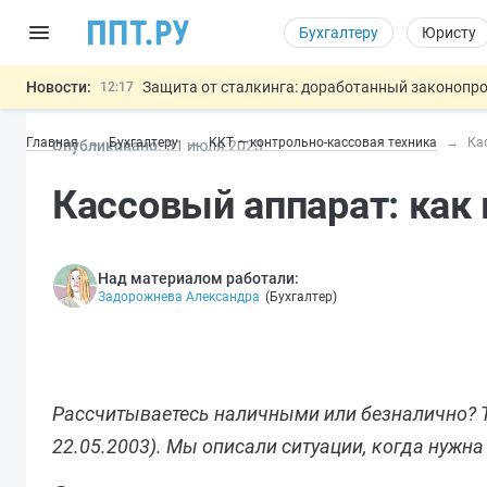
Бухгалтеру
Юристу
Новости:
Защита от сталкинга: доработанный законопр
12:17
Минпромторг предлагает новые формы сертифи
11:23
Главная
Бухгалтеру
ККТ — контрольно-кассовая техника
Ка
Опубликовано:
31 июл
я
2023
Риск атак БПЛА можно учитывать при оценке
10:09
6 августа: важные документы, вступающие в
00:01
Кассовый аппарат: как
Подписан закон об упрощении госза
05.08
Важно
Над материалом работали:
Задорожнева Александра
(
Бухгалтер
)
Рассчитываетесь наличными или безналично? Тогд
22.05.2003). Мы описали ситуации, когда нужна