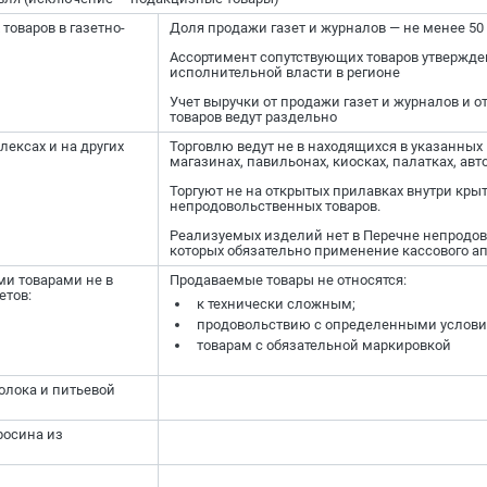
товаров в газетно-
Доля продажи газет и журналов — не менее 50
Ассортимент сопутствующих товаров утвержде
исполнительной власти в регионе
Учет выручки от продажи газет и журналов и 
товаров ведут раздельно
лексах и на других
Торговлю ведут не в находящихся в указанных
магазинах, павильонах, киосках, палатках, авто
Торгуют не на открытых прилавках внутри кры
непродовольственных товаров.
Реализуемых изделий нет в Перечне непродов
которых обязательно применение кассового а
и товарами не в
Продаваемые товары не относятся:
етов:
к технически сложным;
продовольствию с определенными услови
товарам с обязательной маркировкой
олока и питьевой
росина из