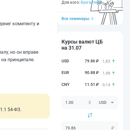
Для кого:
бухгалтеру
Все семинары
денег комитенту и
Курсы валют ЦБ
на 31.07
алу, но он вправе
 на принципале.
79.86 ₽
1,83
90.88 ₽
1,98
11.51 ₽
0,14
$
1.1 54-ФЗ.
₽