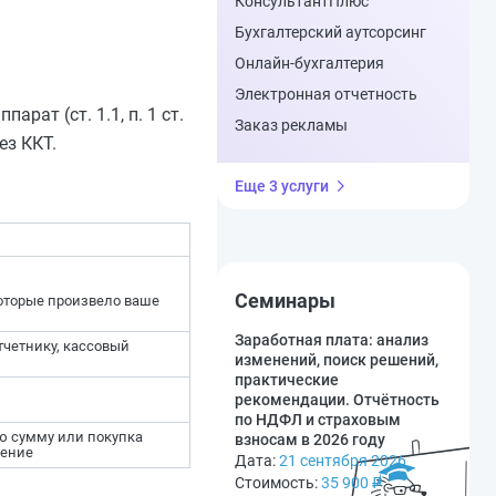
КонсультантПлюс
Бухгалтерский аутсорсинг
Онлайн-бухгалтерия
Электронная отчетность
ат (ст. 1.1, п. 1 ст.
Заказ рекламы
ез ККТ.
Еще 3 услуги
Семинары
 которые произвело ваше
Заработная плата: анализ
тчетнику, кассовый
изменений, поиск решений,
практические
рекомендации. Отчётность
по НДФЛ и страховым
ую сумму или покупка
взносам в 2026 году
рение
Дата:
21 сентября 2026
Стоимость:
35 900
₽