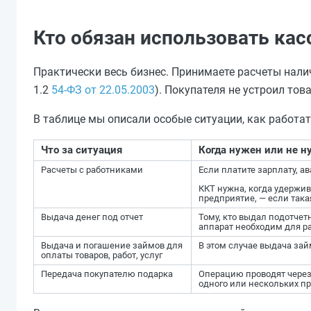
Кто обязан использовать ка
Практически весь бизнес. Принимаете расчеты наличн
1.2
54-ФЗ от 22.05.2003
). Покупателя не устроил тов
В таблице мы описали особые ситуации, как работат
Что за ситуация
Когда нужен или не н
Расчеты с работниками
Если платите зарплату, а
ККТ нужна, когда удержив
предприятие, — если так
Выдача денег под отчет
Тому, кто выдал подотчет
аппарат необходим для р
Выдача и погашение займов для
В этом случае выдача зай
оплаты товаров, работ, услуг
Передача покупателю подарка
Операцию проводят через
одного или нескольких пр