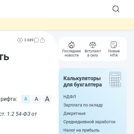
3 689
Последние
Вступают
Новые
ть
новости
в силу
НПА
Калькуляторы
для бухгалтера
НДФЛ
рифта:
Зарплата по окладу
т. 1.2 54-ФЗ от
Декретные
Среднедневной заработок
Налог на прибыль