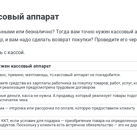
ссовый аппарат
ыми или безналично? Тогда вам точно нужен кассовый аппар
ар, и вам надо сделать возврат покупки? Проведите его чер
ь с кассой.
ужен кассовый аппарат
ванс, премию, матпомощь, то кассовый аппарат не понадобится.
аете средства из зарплаты работника за покупку товаров, работ, услуг,
ая реализация предусмотрена трудовым договором
ные деньги, касса не нужна. А продавцу, который реализует товары подо
аспечатки чека
ма — отсрочка или рассрочка по оплате, которую предоставили клиенту
 ККТ, если условие для подарка — приобретение товара на определенн
одуктов. Поскольку у клиента есть встречное обязательство — это не да