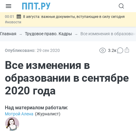
00:01
8 августа: важные документы, вступающие в силу сегодня
#новости
07.08
Подписан закон о блокировке продажи опасных товаров через
«Честный знак»
#новости
Главная
Трудовое право. Кадры
Все изменения в образован
07.08
Дистанционную работу беременных пропишут в ТК РФ
#новости
07.08
Госпошлину за устранение ошибок в документах предлагают
Опубликовано:
29 сен
2020
3.2к
отменить
#новости
07.08
Важно
Разработают единые критерии трудовых и ГПХ-
Все изменения в
отношений
#новости
образовании в сентябре
2020 года
Над материалом работали:
Мотрой Алена
(
Журналист
)