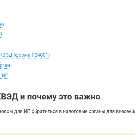
но
П
ОКВЭД (форма Р24001)
рган
ь ИП
ВЭД и почему это важно
одом для ИП обратиться в налоговые органы для внесени