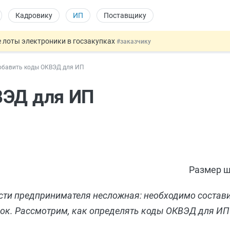
Кадровику
ИП
Поставщику
 лоты электроники в госзакупках
#заказчику
дов физлиц из недружественных стран
#бухгалтеру
обавить коды ОКВЭД для ИП
йствительных сделках: инициатива
#юристу
 патента иностранцев за неуплату НДФЛ
#кадровику
ВЭД для ИП
т заменить банковской гарантией
#бухгалтеру
Размер ш
ти предпринимателя несложная: необходимо состави
рок. Рассмотрим, как определять коды ОКВЭД для ИП