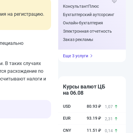
КонсультантПлюс
ния на регистрацию.
Бухгалтерский аутсорсинг
Онлайн-бухгалтерия
Электронная отчетность
Заказ рекламы
специально
Еще 3 услуги
. В таких случаях
тся расхождение по
есчитывают налоги и
Курсы валют ЦБ
на 06.08
80.93 ₽
1,07
93.19 ₽
2,31
11.51 ₽
0,14