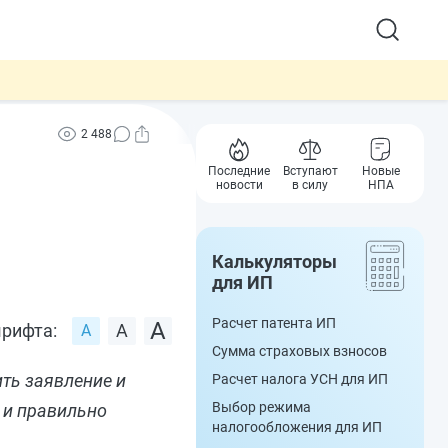
2 488
Последние
Вступают
Новые
новости
в силу
НПА
Калькуляторы
для ИП
Расчет патента ИП
рифта:
Сумма страховых взносов
ть заявление и
Расчет налога УСН для ИП
Выбор режима
 и правильно
налогообложения для ИП