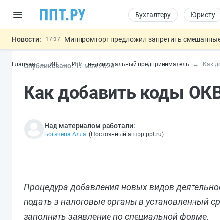
Бухгалтеру
Юристу
Новости:
Минпромторг предложил запретить смешанные
17:37
Подписан указ об отмене спецрежима для вкла
17:13
Главная
ИП
ИП — индивидуальный предприниматель
Как д
Опубликовано:
16 мая 2023
Возврат денег за риелторские услуги при неде
16:30
МВД запускает автоматическое аннулирование
15:51
Как добавить коды ОК
Обеспечительный платёж СПОТ могу
13:48
Важно
Над материалом работали:
Богачева Алла
(
Постоянный автор ppt.ru
)
Процедура добавления новых видов деятельнос
подать в налоговые органы в установленный с
заполнить заявление по специальной форме.