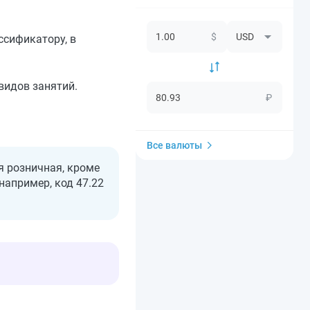
$
ссификатору, в
видов занятий.
₽
Все валюты
я розничная, кроме
например, код 47.22