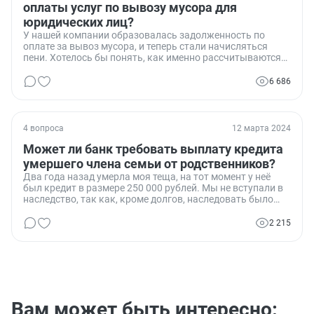
оплаты услуг по вывозу мусора для
юридических лиц?
У нашей компании образовалась задолженность по
оплате за вывоз мусора, и теперь стали начисляться
пени. Хотелось бы понять, как именно рассчитываются
эти пени для юридических лиц и на каком основании.
6 686
4 вопроса
12 марта 2024
Может ли банк требовать выплату кредита
умершего члена семьи от родственников?
Два года назад умерла моя теща, на тот момент у неё
был кредит в размере 250 000 рублей. Мы не вступали в
наследство, так как, кроме долгов, наследовать было
нечего. Сейчас банк обратился в суд с требованием
взыскать долг с моего тестя, у которого в собственности
2 215
остались квартира и автомобиль. Насколько законными
являются действия банка и какие шаги мы можем
предпринять, чтобы избежать выплаты этого долга?
Вам может быть интересно: