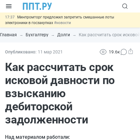
17:37
Минпромторг предложил запретить смешанные лоты
электроники в госзакупках
#новости
17:13
Подписан указ об отмене спецрежима для вкладов физлиц из
недружественных стран
#новости
Главная
Бухгалтеру
Долги
Как рассчитать срок исково
16:30
Возврат денег за риелторские услуги при недействительных
сделках: инициатива
#новости
15:51
МВД запускает автоматическое аннулирование патента
Опубликовано:
11 мар
2021
19.6к
иностранцев за неуплату НДФЛ
#новости
13:48
Важно
Обеспечительный платёж СПОТ могут заменить
Как рассчитать срок
банковской гарантией
#новости
исковой давности по
взысканию
дебиторской
задолженности
Над материалом работали: