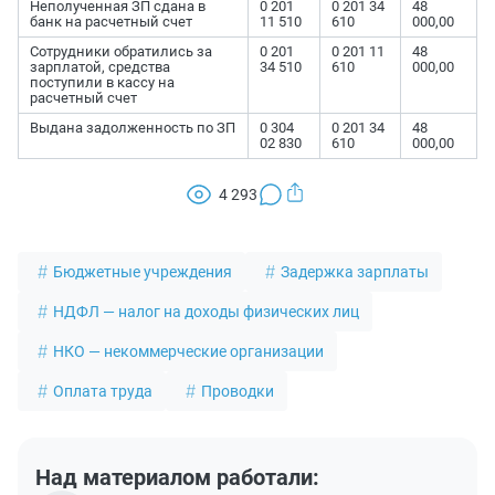
Неполученная ЗП сдана в
0 201
0 201 34
48
банк на расчетный счет
11 510
610
000,00
Сотрудники обратились за
0 201
0 201 11
48
зарплатой, средства
34 510
610
000,00
поступили в кассу на
расчетный счет
Выдана задолженность по ЗП
0 304
0 201 34
48
02 830
610
000,00
4 293
Бюджетные учреждения
Задержка зарплаты
НДФЛ — налог на доходы физических лиц
НКО — некоммерческие организации
Оплата труда
Проводки
Над материалом работали: