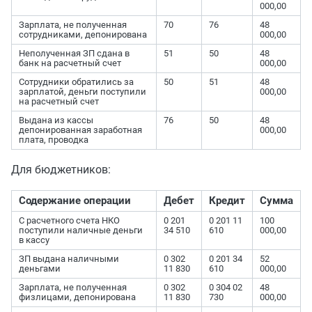
000,00
Зарплата, не полученная
70
76
48
сотрудниками, депонирована
000,00
Неполученная ЗП сдана в
51
50
48
банк на расчетный счет
000,00
Сотрудники обратились за
50
51
48
зарплатой, деньги поступили
000,00
на расчетный счет
Выдана из кассы
76
50
48
депонированная заработная
000,00
плата, проводка
Для бюджетников:
Содержание операции
Дебет
Кредит
Сумма
С расчетного счета НКО
0 201
0 201 11
100
поступили наличные деньги
34 510
610
000,00
в кассу
ЗП выдана наличными
0 302
0 201 34
52
деньгами
11 830
610
000,00
Зарплата, не полученная
0 302
0 304 02
48
физлицами, депонирована
11 830
730
000,00