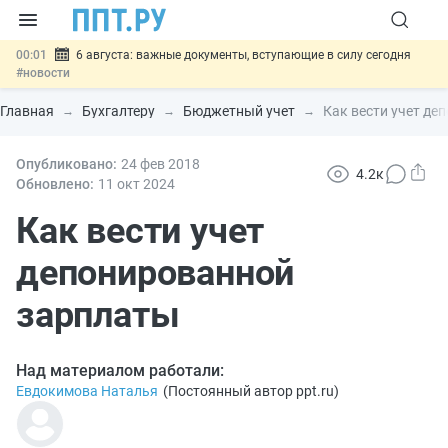
00:01
6 августа: важные документы, вступающие в силу сегодня
#новости
05.08
Обновили сообщения НПФ о договорах НПО и долгосрочных
сбережений
#новости
Главная
Бухгалтеру
Бюджетный учет
Как вести учет де
05.08
Мигрантам с судимостью запретят получать ВНЖ и
гражданство: закон подписан
#новости
05.08
Опубликовано:
Систему страхования вкладов распространили на электронные
24 фев
2018
4.2к
кошельки
#новости
Обновлено:
11 окт
2024
05.08
Важно
Подписан закон об упрощении госзакупок по 44-ФЗ
#новости
Как вести учет
депонированной
зарплаты
Над материалом работали:
Евдокимова Наталья
(
Постоянный автор ppt.ru
)