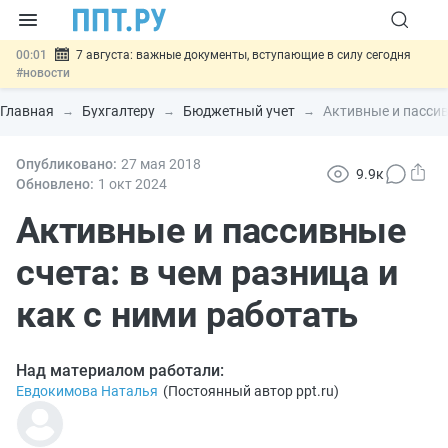
00:01
7 августа: важные документы, вступающие в силу сегодня
#новости
06.08
Минпромторг предложил запретить смешанные лоты
электроники в госзакупках
#новости
Главная
Бухгалтеру
Бюджетный учет
Активные и пассив
06.08
Подписан указ об отмене спецрежима для вкладов физлиц из
недружественных стран
#новости
06.08
Опубликовано:
Возврат денег за риелторские услуги при недействительных
27 мая 2018
9.9к
сделках: инициатива
#новости
Обновлено:
1 окт
2024
06.08
Важно
Обеспечительный платёж СПОТ могут заменить
банковской гарантией
Активные и пассивные
#новости
счета: в чем разница и
как с ними работать
Над материалом работали:
Евдокимова Наталья
(
Постоянный автор ppt.ru
)