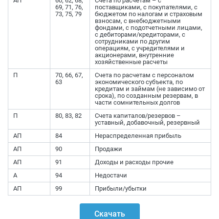
АП
60, 62, 68,
Счета по расчетам – с
69, 71, 76,
поставщиками, с покупателями, с
73, 75, 79
бюджетом по налогам и страховым
взносам, с внебюджетными
фондами, с подотчетными лицами,
с дебиторами/кредиторами, с
сотрудниками по другим
операциям, с учредителями и
акционерами, внутренние
хозяйственные расчеты
П
70, 66, 67,
Счета по расчетам с персоналом
63
экономического субъекта, по
кредитам и займам (не зависимо от
срока), по созданным резервам, в
части сомнительных долгов
П
80, 83, 82
Счета капиталов/резервов –
уставный, добавочный, резервный
АП
84
Нераспределенная прибыль
АП
90
Продажи
АП
91
Доходы и расходы прочие
А
94
Недостачи
АП
99
Прибыли/убытки
Скачать