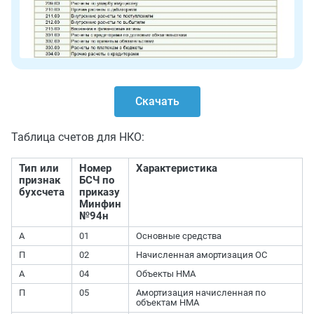
Скачать
Таблица счетов для НКО:
Тип или
Номер
Характеристика
признак
БСЧ по
бухсчета
приказу
Минфин
№94н
А
01
Основные средства
П
02
Начисленная амортизация ОС
А
04
Объекты НМА
П
05
Амортизация начисленная по
объектам НМА