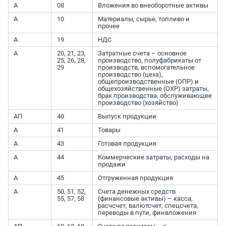
А
08
Вложения во внеоборотные активы
А
10
Материалы, сырье, топливо и
прочее
А
19
НДС
А
20, 21, 23,
Затратные счета – основное
25, 26, 28,
производство, полуфабрикаты от
29
производств, вспомогательное
производство (цеха),
общепроизводственные (ОПР) и
общехозяйственные (ОХР) затраты,
брак производства, обслуживающее
производство (хозяйство)
АП
40
Выпуск продукции
А
41
Товары
А
43
Готовая продукция
А
44
Коммерческие затраты, расходы на
продажи
А
45
Отгруженная продукция
А
50, 51, 52,
Счета денежных средств
55, 57, 58
(финансовые активы) – касса,
расчсчет, валютсчет, спецсчета,
переводы в пути, финвложения