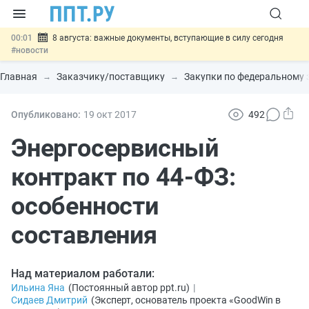
00:01
8 августа: важные документы, вступающие в силу сегодня
#новости
07.08
Подписан закон о блокировке продажи опасных товаров через
«Честный знак»
#новости
Главная
Заказчику/поставщику
Закупки по федеральному 
07.08
Дистанционную работу беременных пропишут в ТК РФ
#новости
07.08
Госпошлину за устранение ошибок в документах предлагают
Опубликовано:
19 окт
2017
492
отменить
#новости
07.08
Важно
Разработают единые критерии трудовых и ГПХ-
Энергосервисный
отношений
#новости
контракт по 44-ФЗ:
особенности
составления
Над материалом работали:
Ильина Яна
(
Постоянный автор ppt.ru
)
|
Сидаев Дмитрий
(
Эксперт, основатель проекта «GoodWin в