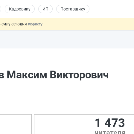
Кадровику
ИП
Поставщику
 силу сегодня
#юристу
х товаров через «Честный знак»
#юристу
в ТК РФ
#кадровику
ах предлагают отменить
#физлицу
овых и ГПХ-отношений
#кадровику
в Максим Викторович
1 473
читателя