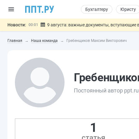
Бухгалтеру
Юристу
Новости:
9 августа: важные документы, вступающие в
00:01
Подписан закон о блокировке продажи опасны
07.08
Главная
Наша команда
Гребенщиков Максим Викторович
Дистанционную работу беременных пропишут 
07.08
Госпошлину за устранение ошибок в документ
07.08
Разработают единые критерии труд
07.08
Важно
Гребенщико
Постоянный автор ppt.ru
1
статья