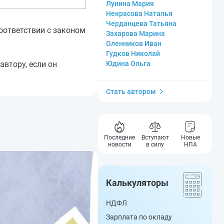
Лунина Мария
Некрасова Наталья
Черданцева Татьяна
оответствии с законом
Захарова Марина
Оленников Иван
Гудков Николай
втору, если он
Юдина Ольга
Стать автором
Последние
Вступают
Новые
новости
в силу
НПА
Калькуляторы
НДФЛ
Зарплата по окладу