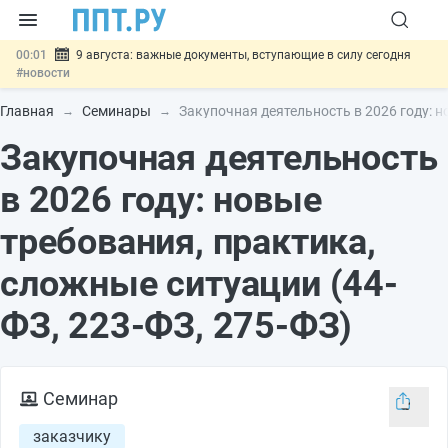
00:01
9 августа: важные документы, вступающие в силу сегодня
#новости
07.08
Подписан закон о блокировке продажи опасных товаров через
«Честный знак»
#новости
Главная
Семинары
Закупочная деятельность в 2026 году: н
07.08
Дистанционную работу беременных пропишут в ТК РФ
#новости
Закупочная деятельность
07.08
Госпошлину за устранение ошибок в документах предлагают
отменить
#новости
в 2026 году: новые
07.08
Важно
Разработают единые критерии трудовых и ГПХ-
отношений
#новости
требования, практика,
сложные ситуации (44-
ФЗ, 223-ФЗ, 275-ФЗ)
Семинар
заказчику