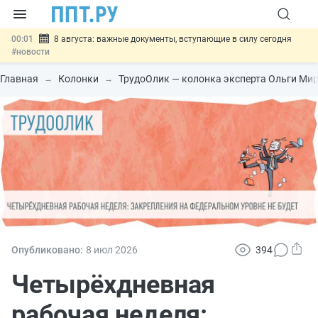
00:01
8 августа: важные документы, вступающие в силу сегодня
#новости
07.08
Подписан закон о блокировке продажи опасных товаров через
«Честный знак»
#новости
Главная
Колонки
ТрудоОлик — колонка эксперта Ольги Ми
07.08
Дистанционную работу беременных пропишут в ТК РФ
#новости
07.08
Госпошлину за устранение ошибок в документах предлагают
отменить
#новости
07.08
Важно
Разработают единые критерии трудовых и ГПХ-
отношений
#новости
Опубликовано:
8 июл
2026
394
Четырёхдневная
рабочая неделя: