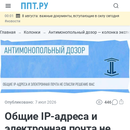
00:01
8 августа: важные документы, вступающие в силу сегодня
#новости
07.08
Подписан закон о блокировке продажи опасных товаров через
«Честный знак»
#новости
Главная
Колонки
Антимонопольный дозор — колонка эксп
07.08
Дистанционную работу беременных пропишут в ТК РФ
#новости
07.08
Госпошлину за устранение ошибок в документах предлагают
отменить
#новости
07.08
Важно
Разработают единые критерии трудовых и ГПХ-
отношений
#новости
Опубликовано:
7 июл
2026
446
Общие IP-адреса и
электронная почта не