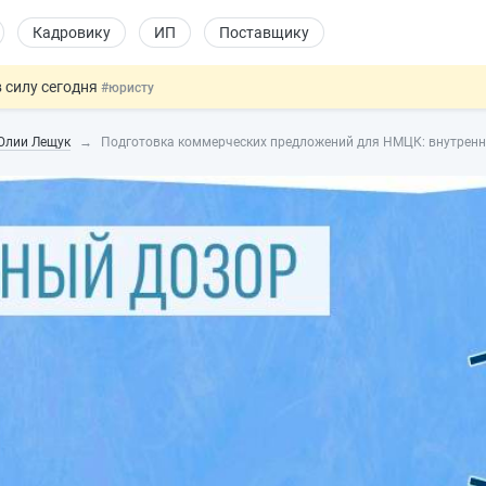
Кадровику
ИП
Поставщику
 силу сегодня
#юристу
х товаров через «Честный знак»
#юристу
Юлии Лещук
Подготовка коммерческих предложений для НМЦК: внутренн
в ТК РФ
#кадровику
ах предлагают отменить
#физлицу
овых и ГПХ-отношений
#кадровику