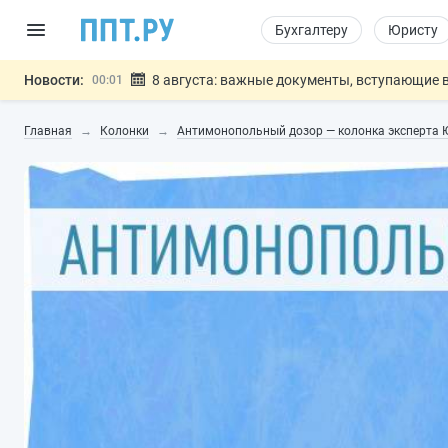
Бухгалтеру
Юристу
Новости:
8 августа: важные документы, вступающие в
00:01
Подписан закон о блокировке продажи опасны
07.08
Главная
Колонки
Антимонопольный дозор — колонка эксперта 
Дистанционную работу беременных пропишут 
07.08
Госпошлину за устранение ошибок в документ
07.08
Разработают единые критерии труд
07.08
Важно