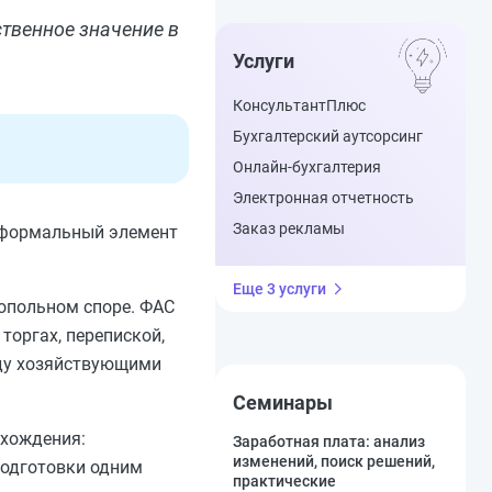
твенное значение в
Услуги
КонсультантПлюс
Бухгалтерский аутсорсинг
Онлайн-бухгалтерия
Электронная отчетность
Заказ рекламы
 формальный элемент
Еще 3 услуги
опольном споре. ФАС
торгах, перепиской,
ду хозяйствующими
Семинары
схождения:
Заработная плата: анализ
изменений, поиск решений,
подготовки одним
практические