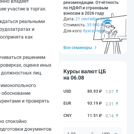
енно владеет
рекомендации. Отчётность
по НДФЛ и страховым
е участие в торгах.
взносам в 2026 году
Дата:
21 сентября 2026
рждаться реальными
Стоимость:
35 900
₽
трудозатратах и
Для кого:
бухгалтеру
воспринята как
Все семинары
ничиваться решением
роверках, оценке иных
Курсы валют ЦБ
 должностных лиц.
на 06.08
тимонопольного
80.93 ₽
1,07
е обоснование
урентами и проверять
93.19 ₽
2,31
11.51 ₽
0,14
но спокойно
подготовки документов
$