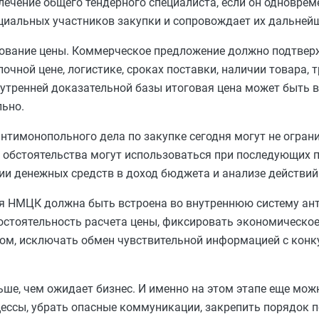
ечение общего тендерного специалиста, если он одноврем
иальных участников закупки и сопровождает их дальнейше
нование цены. Коммерческое предложение должно подтве
чной цене, логистике, сроках поставки, наличии товара, 
утренней доказательной базы итоговая цена может быть 
ьно.
нтимонопольного дела по закупке сегодня могут не огра
бстоятельства могут использоваться при последующих п
ии денежных средств в доход бюджета и анализе действий
я НМЦК должна быть встроена во внутреннюю систему ан
стоятельность расчета цены, фиксировать экономическо
ком, исключать обмен чувствительной информацией с конк
ше, чем ожидает бизнес. И именно на этом этапе еще мож
ессы, убрать опасные коммуникации, закрепить порядок 