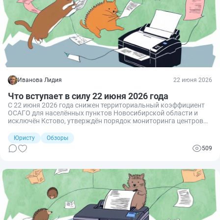
Иванова Лидия
22 июня 2026
Что вступает в силу 22 июня 2026 года
С 22 июня 2026 года снижен территориальный коэффициент
ОСАГО для населённых пунктов Новосибирской области и
исключён Кстово, утверждён порядок мониторинга центров
поддержки экспорта, изменён порядок остановки
транспортных средств таможенными органами.
Юристу
Обзоры
509