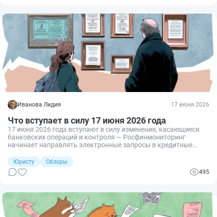
Иванова Лидия
17 июня 2026
Что вступает в силу 17 июня 2026 года
17 июня 2026 года вступают в силу изменения, касающиеся
банковских операций и контроля — Росфинмониторинг
начинает направлять электронные запросы в кредитные
организации; а также правила по учёту ущерба от
чрезвычайных ситуаций с учётом потерь
Юристу
Обзоры
сельскохозяйственных производителей.
495