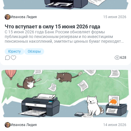
Иванова Лидия
15 июня 2026
Что вступает в силу 15 июня 2026 года
С 15 июня 2026 года Банк России обновляет формы
публикаций по пенсионным резервам и по инвестициям
пенсионных накоплений, эмитенты ценных бумаг переходят
на обязательное электронное взаимодействие с регулятором,
а МВД вводит новые оклады для нетиповых должностей ОВД.
Юристу
Обзоры
628
Иванова Лидия
14 июня 2026