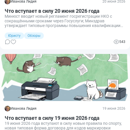
Иванова Лидия
20 июня 2026
Что вступает в силу 20 июня 2026 года
Минюст вводит новый регламент госрегистрации НКО с
сокращёнными сроками через Госуслуги; Минздрав
утверждает типовые программы повышения квалификации
для эндокринологов, гастроэнтерологов, санитарных врачей
и работников скорой помощи.
Юристу
Обзоры
543
Иванова Лидия
19 июня 2026
Что вступает в силу 19 июня 2026 года
19 июня 2026 года вступают в силу новые правила по спорту,
новая типовая форма договора для кодов маркировки