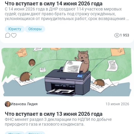
Что вступает в силу 14 июня 2026 года
С 14 июня 2026 года в ДНР создают 114 участков мировых
судей; судам дают право брать под стражу осуждённых,
уклоняющихся от принудительных работ; срок возвращения к
принудительным работам из отпуска может быть продлён до
5 суток.
Юристу
Обзоры
1 953
Иванова Лидия
13 июня 2026
Что вступает в силу 13 июня 2026 года
ФНС меняет раздел 3 декларации по НДПИ по добыче
природного газа и газового конденсата.