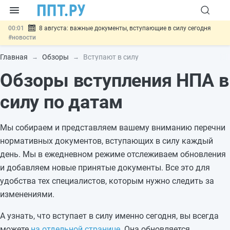
00:01
8 августа: важные документы, вступающие в силу сегодня
#новости
07.08
Подписан закон о блокировке продажи опасных товаров через
«Честный знак»
#новости
Главная
Обзоры
Вступают в силу
07.08
Дистанционную работу беременных пропишут в ТК РФ
#новости
Обзоры вступления НПА в
07.08
Госпошлину за устранение ошибок в документах предлагают
отменить
#новости
силу по датам
07.08
Важно
Разработают единые критерии трудовых и ГПХ-
отношений
#новости
Мы собираем и представляем вашему вниманию перечни
нормативных документов, вступающих в силу каждый
день. Мы в ежедневном режиме отслеживаем обновления
и добавляем новые принятые документы. Все это для
удобства тех специалистов, которым нужно следить за
изменениями.
А узнать, что вступает в силу именно сегодня, вы всегда
можете
на отдельной странице
. Она обновляется