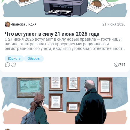
Иванова Лидия
21 июня 2026
Что вступает в силу 21 июня 2026 года
С 21 июня 2026 вступают в силу новые правила — гостиницы
начинают штрафовать за просрочку миграционного и
регистрационного учёта, вводится уголовная ответственность
за подделку документов об отсутствии опасных заболеваний,
личные фонды освобождаются от обязательного аудита.
Юристу
Обзоры
714