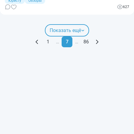
Юристу
Обзоры
627
Показать ещё
1
…
7
…
86