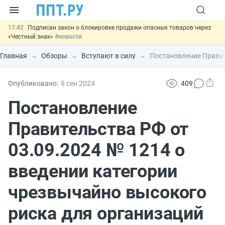
17:42
Подписан закон о блокировке продажи опасных товаров через
«Честный знак»
#новости
17:17
Дистанционную работу беременных пропишут в ТК РФ
#новости
Главная
Обзоры
Вступают в силу
Постановление Правит
16:02
Госпошлину за устранение ошибок в документах предлагают
отменить
#новости
15:25
Изменят правила контроля за подрядчиками ИЖС с эскроу-
Опубликовано:
9 сен
2024
409
счетами
#новости
11:31
Важно
Разработают единые критерии трудовых и ГПХ-
Постановление
отношений
#новости
Правительства РФ от
03.09.2024 № 1214 о
введении категории
чрезвычайно высокого
риска для организаций